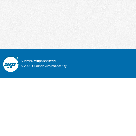
Suomen
Yritysrekisteri
© 2026 Suomen Avainsanat Oy
Info
Julkiset hankinnat
Yritysrekisteri
Talous
Karttahaku
Nimitysuutiset