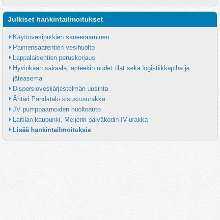
Julkiset hankintailmoitukset
Käyttövesiputkien saneeraaminen
Paimensaarentien vesihuolto
Lappalaisentien peruskorjaus
Hyvinkään sairaala, apteekin uudet tilat sekä logistiikkapiha ja 
jäteasema
Dispersiovesijärjestelmän uusinta
Ähtäri Pandatalo sisustusurakka
JV pumppaamoiden huoltoauto
Laitilan kaupunki, Meijerin päiväkodin IV-urakka
Lisää hankintailmoituksia