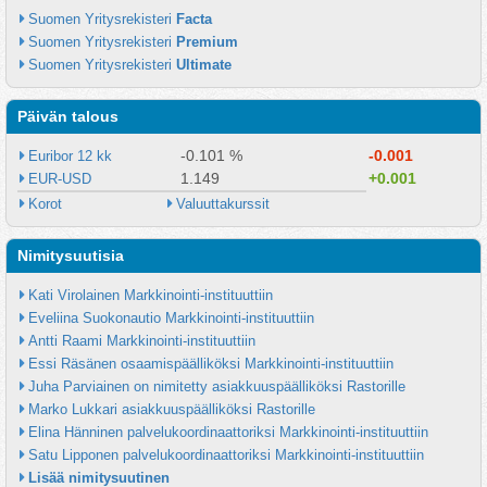
Suomen Yritysrekisteri 
Facta
Suomen Yritysrekisteri 
Premium
Suomen Yritysrekisteri 
Ultimate
Päivän talous
-0.101 %
-0.001
Euribor 12 kk
1.149
+0.001
EUR-USD
Korot
Valuuttakurssit
Nimitysuutisia
Kati Virolainen Markkinointi-instituuttiin
Eveliina Suokonautio Markkinointi-instituuttiin
Antti Raami Markkinointi-instituuttiin
Essi Räsänen osaamispäälliköksi Markkinointi-instituuttiin
Juha Parviainen on nimitetty asiakkuuspäälliköksi Rastorille
Marko Lukkari asiakkuuspäälliköksi Rastorille
Elina Hänninen palvelukoordinaattoriksi Markkinointi-instituuttiin
Satu Lipponen palvelukoordinaattoriksi Markkinointi-instituuttiin
Lisää nimitysuutinen