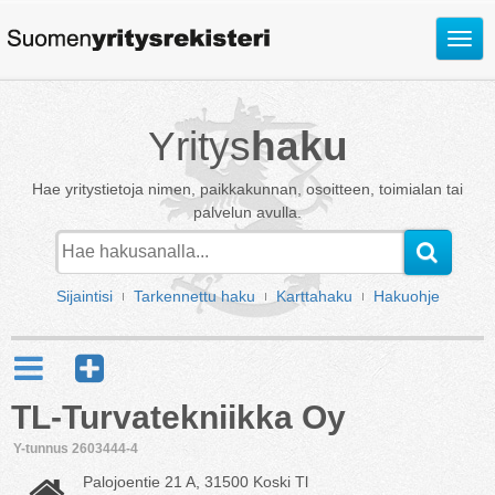
Avaa
valik
Yritys
haku
Hae yritystietoja nimen, paikkakunnan, osoitteen, toimialan tai
palvelun avulla.
Sijaintisi
Tarkennettu haku
Karttahaku
Hakuohje
TL-Turvatekniikka Oy
Y-tunnus 2603444-4
Palojoentie 21 A, 31500 Koski Tl