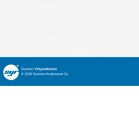
Suomen
Yritysrekisteri
© 2026 Suomen Avainsanat Oy
Info
Julkiset hankinnat
Yritysrekisteri
Talous
Karttahaku
Nimitysuutiset