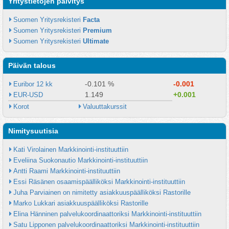
Yritystietojen päivitys
Suomen Yritysrekisteri 
Facta
Suomen Yritysrekisteri 
Premium
Suomen Yritysrekisteri 
Ultimate
Päivän talous
-0.101 %
-0.001
Euribor 12 kk
1.149
+0.001
EUR-USD
Korot
Valuuttakurssit
Nimitysuutisia
Kati Virolainen Markkinointi-instituuttiin
Eveliina Suokonautio Markkinointi-instituuttiin
Antti Raami Markkinointi-instituuttiin
Essi Räsänen osaamispäälliköksi Markkinointi-instituuttiin
Juha Parviainen on nimitetty asiakkuuspäälliköksi Rastorille
Marko Lukkari asiakkuuspäälliköksi Rastorille
Elina Hänninen palvelukoordinaattoriksi Markkinointi-instituuttiin
Satu Lipponen palvelukoordinaattoriksi Markkinointi-instituuttiin