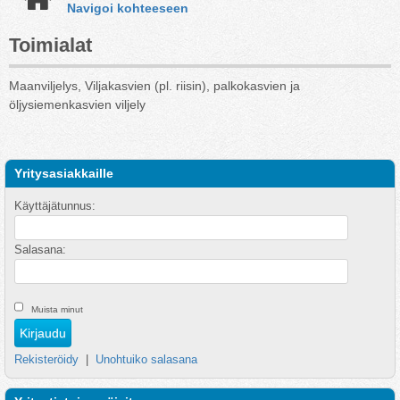
Navigoi kohteeseen
Toimialat
Maanviljelys, Viljakasvien (pl. riisin), palkokasvien ja
öljysiemenkasvien viljely
Yritysasiakkaille
Käyttäjätunnus:
Salasana:
Muista minut
Rekisteröidy
|
Unohtuiko salasana