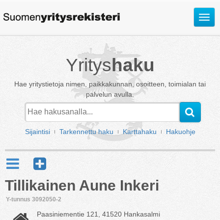
Avaa
valik
Yritys
haku
Hae yritystietoja nimen, paikkakunnan, osoitteen, toimialan tai
palvelun avulla.
Sijaintisi
Tarkennettu haku
Karttahaku
Hakuohje
Tillikainen Aune Inkeri
Y-tunnus 3092050-2
Paasiniementie 121, 41520 Hankasalmi