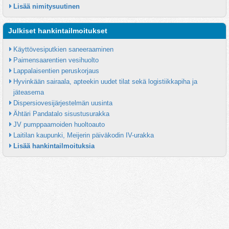
Lisää nimitysuutinen
Julkiset hankintailmoitukset
Käyttövesiputkien saneeraaminen
Paimensaarentien vesihuolto
Lappalaisentien peruskorjaus
Hyvinkään sairaala, apteekin uudet tilat sekä logistiikkapiha ja 
jäteasema
Dispersiovesijärjestelmän uusinta
Ähtäri Pandatalo sisustusurakka
JV pumppaamoiden huoltoauto
Laitilan kaupunki, Meijerin päiväkodin IV-urakka
Lisää hankintailmoituksia