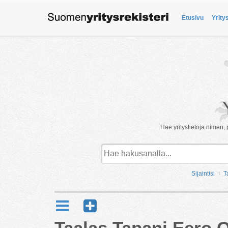
Etusivu
Yrity
Hae yritystietoja nimen, 
Sijaintisi
T
Taalas Tapani Eero O