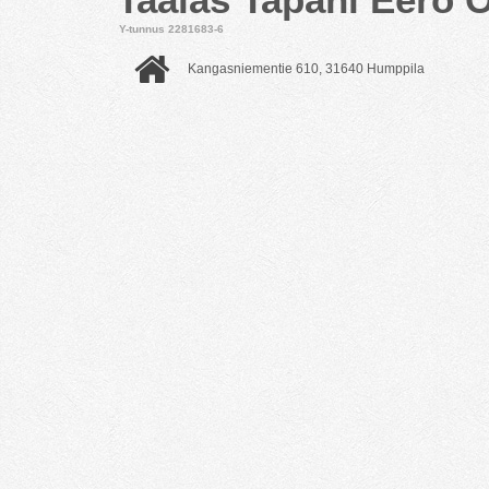
Y-tunnus 2281683-6
Kangasniementie 610, 31640 Humppila