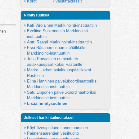
Korot
Valuuttakurssit
Nimitysuutisia
Kati Virolainen Markkinointi-instituuttiin
Eveliina Suokonautio Markkinointi-
vien
instituuttiin
Antti Raami Markkinointi-instituuttiin
Essi Räsänen osaamispäälliköksi 
Markkinointi-instituuttiin
Juha Parviainen on nimitetty 
asiakkuuspäälliköksi Rastorille
Marko Lukkari asiakkuuspäälliköksi 
Rastorille
Elina Hänninen palvelukoordinaattoriksi 
Markkinointi-instituuttiin
Satu Lipponen palvelukoordinaattoriksi 
Markkinointi-instituuttiin
Lisää nimitysuutinen
Julkiset hankintailmoitukset
Käyttövesiputkien saneeraaminen
Paimensaarentien vesihuolto
Lappalaisentien peruskorjaus