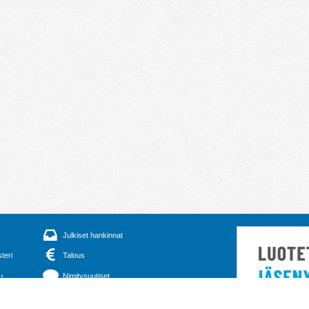
Julkiset hankinnat
steri
Talous
u
Nimitysuutiset