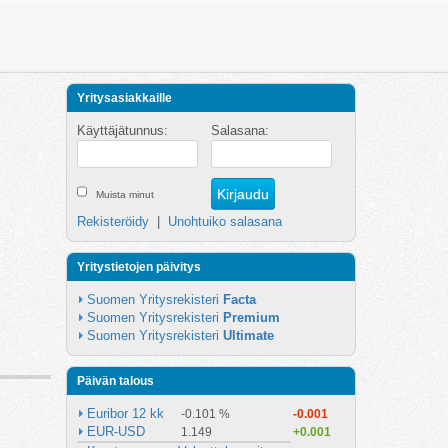
Yritysasiakkaille
Käyttäjätunnus:
Salasana:
Muista minut
Rekisteröidy
|
Unohtuiko salasana
Yritystietojen päivitys
Suomen Yritysrekisteri 
Facta
Suomen Yritysrekisteri 
Premium
Suomen Yritysrekisteri 
Ultimate
Päivän talous
Euribor 12 kk
-0.101 %
-0.001
EUR-USD
1.149
+0.001