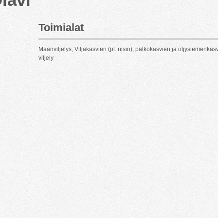
Toimialat
Maanviljelys, Viljakasvien (pl. riisin), palkokasvien ja öljysiemenkas
viljely