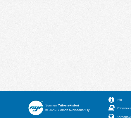
Info
Suomen
Yritysrekisteri
Yritysreki
© 2026 Suomen Avainsanat Oy
Karttahak