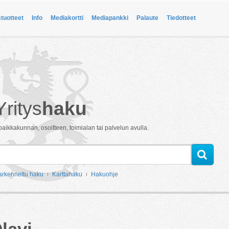
stuotteet
Info
Mediakortti
Mediapankki
Palaute
Tiedotteet
Yritys
haku
paikkakunnan, osoitteen, toimialan tai palvelun avulla.
arkennettu haku
Karttahaku
Hakuohje
lavi