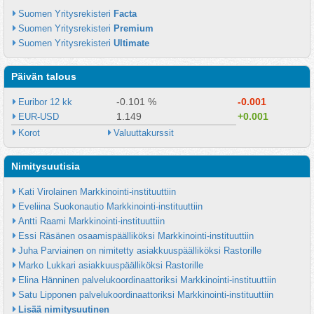
Suomen Yritysrekisteri 
Facta
Suomen Yritysrekisteri 
Premium
Suomen Yritysrekisteri 
Ultimate
Päivän talous
-0.101 %
-0.001
Euribor 12 kk
1.149
+0.001
EUR-USD
Korot
Valuuttakurssit
Nimitysuutisia
Kati Virolainen Markkinointi-instituuttiin
Eveliina Suokonautio Markkinointi-instituuttiin
Antti Raami Markkinointi-instituuttiin
Essi Räsänen osaamispäälliköksi Markkinointi-instituuttiin
Juha Parviainen on nimitetty asiakkuuspäälliköksi Rastorille
Marko Lukkari asiakkuuspäälliköksi Rastorille
Elina Hänninen palvelukoordinaattoriksi Markkinointi-instituuttiin
Satu Lipponen palvelukoordinaattoriksi Markkinointi-instituuttiin
Lisää nimitysuutinen