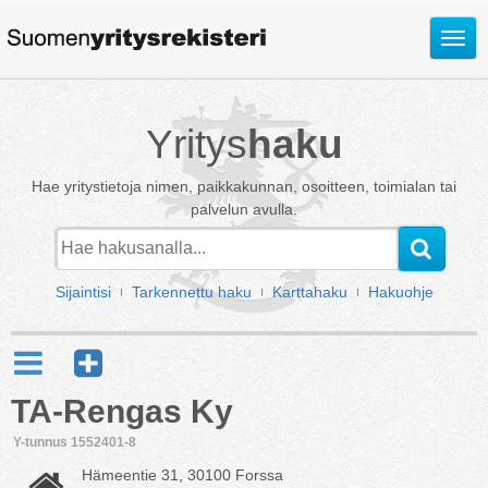
Avaa
valik
Yritys
haku
Hae yritystietoja nimen, paikkakunnan, osoitteen, toimialan tai
palvelun avulla.
Sijaintisi
Tarkennettu haku
Karttahaku
Hakuohje
TA-Rengas Ky
Y-tunnus 1552401-8
Hämeentie 31, 30100 Forssa