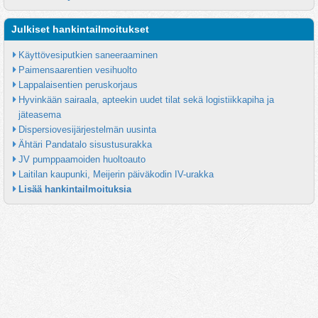
Julkiset hankintailmoitukset
Käyttövesiputkien saneeraaminen
Paimensaarentien vesihuolto
Lappalaisentien peruskorjaus
Hyvinkään sairaala, apteekin uudet tilat sekä logistiikkapiha ja 
jäteasema
Dispersiovesijärjestelmän uusinta
Ähtäri Pandatalo sisustusurakka
JV pumppaamoiden huoltoauto
Laitilan kaupunki, Meijerin päiväkodin IV-urakka
Lisää hankintailmoituksia