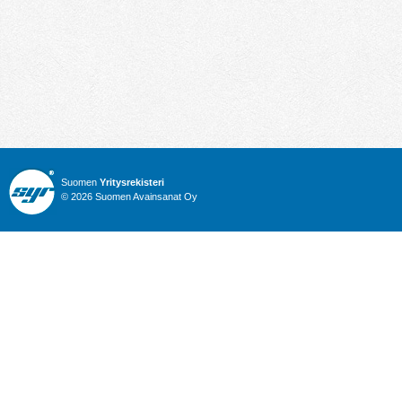
Suomen
Yritysrekisteri
© 2026 Suomen Avainsanat Oy
Info
Julkiset hankinnat
Yritysrekisteri
Talous
Karttahaku
Nimitysuutiset