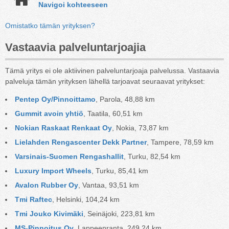
Navigoi kohteeseen
Omistatko tämän yrityksen?
Vastaavia palveluntarjoajia
Tämä yritys ei ole aktiivinen palveluntarjoaja palvelussa. Vastaavia
palveluja tämän yrityksen lähellä tarjoavat seuraavat yritykset:
Pentep Oy/Pinnoittamo
, Parola, 48,88 km
Gummit avoin yhtiö
, Taatila, 60,51 km
Nokian Raskaat Renkaat Oy
, Nokia, 73,87 km
Lielahden Rengascenter Dekk Partner
, Tampere, 78,59 km
Varsinais-Suomen Rengashallit
, Turku, 82,54 km
Luxury Import Wheels
, Turku, 85,41 km
Avalon Rubber Oy
, Vantaa, 93,51 km
Tmi Raftec
, Helsinki, 104,24 km
Tmi Jouko Kivimäki
, Seinäjoki, 223,81 km
MS-Pinnoitus Oy
, Lappeenranta, 249,24 km