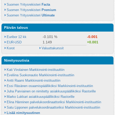
Suomen Yritysrekisteri 
Facta
Suomen Yritysrekisteri 
Premium
Suomen Yritysrekisteri 
Ultimate
Päivän talous
-0.101 %
-0.001
Euribor 12 kk
1.149
+0.001
EUR-USD
Korot
Valuuttakurssit
Nimitysuutisia
Kati Virolainen Markkinointi-instituuttiin
Eveliina Suokonautio Markkinointi-instituuttiin
Antti Raami Markkinointi-instituuttiin
Essi Räsänen osaamispäälliköksi Markkinointi-instituuttiin
Juha Parviainen on nimitetty asiakkuuspäälliköksi Rastorille
Marko Lukkari asiakkuuspäälliköksi Rastorille
Elina Hänninen palvelukoordinaattoriksi Markkinointi-instituuttiin
Satu Lipponen palvelukoordinaattoriksi Markkinointi-instituuttiin
Lisää nimitysuutinen