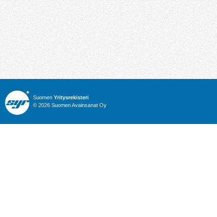
Suomen
Yritysrekisteri
© 2026 Suomen Avainsanat Oy
Info
Julkiset hankinnat
Yritysrekisteri
Talous
Karttahaku
Nimitysuutiset