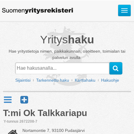
Avaa
valik
Yritys
haku
Hae yritystietoja nimen, paikkakunnan, osoitteen, toimialan tai
palvelun avulla.
Sijaintisi
Tarkennettu haku
Karttahaku
Hakuohje
T:mi Ok Talkkariapu
Y-tunnus 2672208-7
Nortamontie 7, 93100 Pudasjärvi