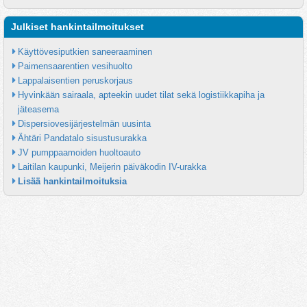
Julkiset hankintailmoitukset
Käyttövesiputkien saneeraaminen
Paimensaarentien vesihuolto
Lappalaisentien peruskorjaus
Hyvinkään sairaala, apteekin uudet tilat sekä logistiikkapiha ja 
jäteasema
Dispersiovesijärjestelmän uusinta
Ähtäri Pandatalo sisustusurakka
JV pumppaamoiden huoltoauto
Laitilan kaupunki, Meijerin päiväkodin IV-urakka
Lisää hankintailmoituksia