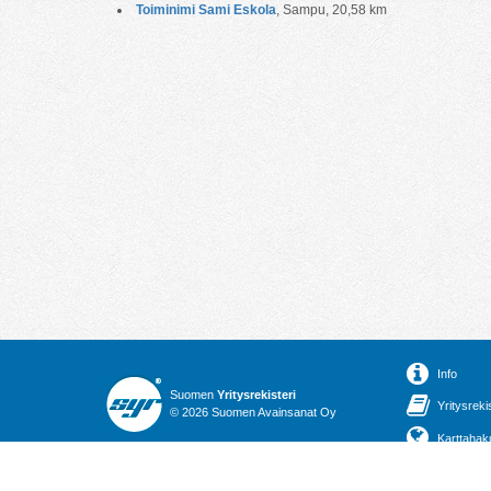
Toiminimi Sami Eskola
, Sampu, 20,58 km
Info
Suomen
Yritysrekisteri
Yritysreki
© 2026 Suomen Avainsanat Oy
Karttahak