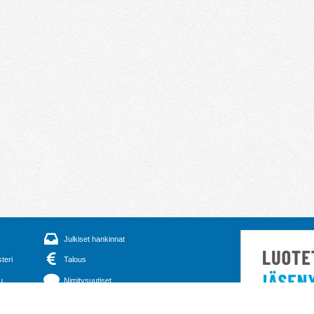
Julkiset hankinnat
steri
Talous
u
Nimitysuutiset