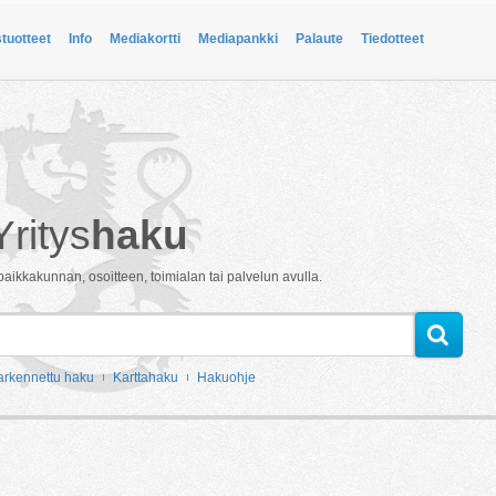
stuotteet
Info
Mediakortti
Mediapankki
Palaute
Tiedotteet
Yritys
haku
paikkakunnan, osoitteen, toimialan tai palvelun avulla.
arkennettu haku
Karttahaku
Hakuohje