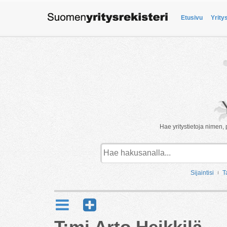
Etusivu
Yrity
Hae yritystietoja nimen, 
Sijaintisi
T
T:mi Arto Heikkilä