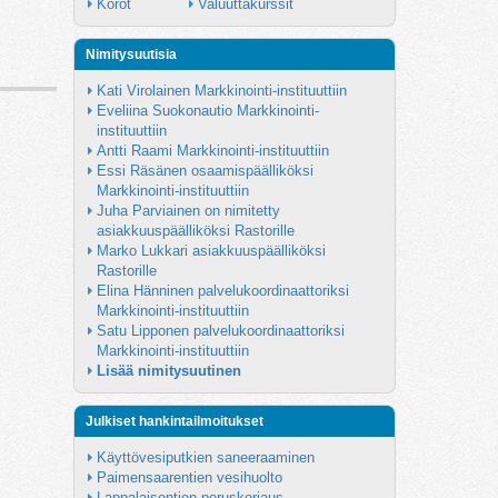
Korot
Valuuttakurssit
Nimitysuutisia
Kati Virolainen Markkinointi-instituuttiin
Eveliina Suokonautio Markkinointi-
instituuttiin
Antti Raami Markkinointi-instituuttiin
Essi Räsänen osaamispäälliköksi 
Markkinointi-instituuttiin
Juha Parviainen on nimitetty 
asiakkuuspäälliköksi Rastorille
Marko Lukkari asiakkuuspäälliköksi 
Rastorille
Elina Hänninen palvelukoordinaattoriksi 
Markkinointi-instituuttiin
Satu Lipponen palvelukoordinaattoriksi 
Markkinointi-instituuttiin
Lisää nimitysuutinen
Julkiset hankintailmoitukset
Käyttövesiputkien saneeraaminen
Paimensaarentien vesihuolto
Lappalaisentien peruskorjaus