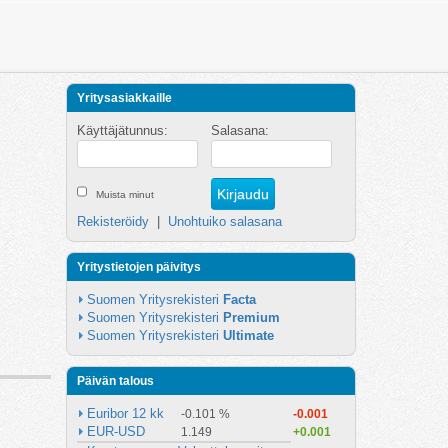
Yritysasiakkaille
Käyttäjätunnus:
Salasana:
Muista minut
Rekisteröidy
|
Unohtuiko salasana
Yritystietojen päivitys
Suomen Yritysrekisteri 
Facta
Suomen Yritysrekisteri 
Premium
Suomen Yritysrekisteri 
Ultimate
Päivän talous
Euribor 12 kk
-0.101 %
-0.001
EUR-USD
1.149
+0.001