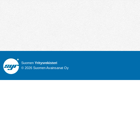
Suomen
Yritysrekisteri
© 2026 Suomen Avainsanat Oy
Info
Julkiset hankinnat
Yritysrekisteri
Talous
Karttahaku
Nimitysuutiset