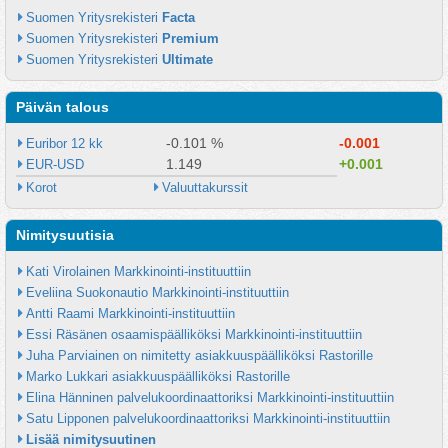
Suomen Yritysrekisteri 
Facta
Suomen Yritysrekisteri 
Premium
Suomen Yritysrekisteri 
Ultimate
Päivän talous
-0.101 %
-0.001
Euribor 12 kk
1.149
+0.001
EUR-USD
Korot
Valuuttakurssit
Nimitysuutisia
Kati Virolainen Markkinointi-instituuttiin
Eveliina Suokonautio Markkinointi-instituuttiin
Antti Raami Markkinointi-instituuttiin
Essi Räsänen osaamispäälliköksi Markkinointi-instituuttiin
Juha Parviainen on nimitetty asiakkuuspäälliköksi Rastorille
Marko Lukkari asiakkuuspäälliköksi Rastorille
Elina Hänninen palvelukoordinaattoriksi Markkinointi-instituuttiin
Satu Lipponen palvelukoordinaattoriksi Markkinointi-instituuttiin
Lisää nimitysuutinen