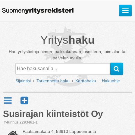
Avaa
valik
Yritys
haku
Hae yritystietoja nimen, paikkakunnan, osoitteen, toimialan tai
palvelun avulla.
Sijaintisi
Tarkennettu haku
Karttahaku
Hakuohje
Susirajan kiinteistöt Oy
Y-tunnus 2293462-1
Paatsamakatu 4, 53810 Lappeenranta