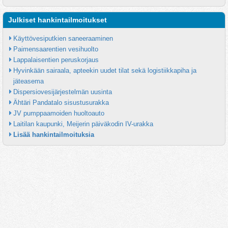
Julkiset hankintailmoitukset
Käyttövesiputkien saneeraaminen
Paimensaarentien vesihuolto
Lappalaisentien peruskorjaus
Hyvinkään sairaala, apteekin uudet tilat sekä logistiikkapiha ja 
jäteasema
Dispersiovesijärjestelmän uusinta
Ähtäri Pandatalo sisustusurakka
JV pumppaamoiden huoltoauto
Laitilan kaupunki, Meijerin päiväkodin IV-urakka
Lisää hankintailmoituksia