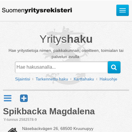
Avaa
valik
Yritys
haku
Hae yritystietoja nimen, paikkakunnan, osoitteen, toimialan tai
palvelun avulla.
Sijaintisi
Tarkennettu haku
Karttahaku
Hakuohje
Spikbacka Magdalena
Y-tunnus 2582578-9
Näsebackvägen 26, 68500 Kruunupyy