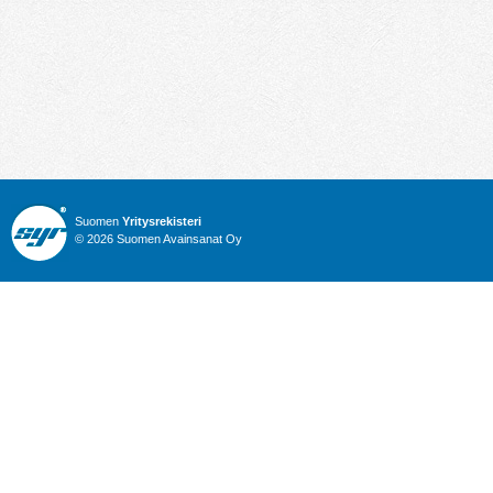
Suomen
Yritysrekisteri
© 2026 Suomen Avainsanat Oy
Info
Julkiset hankinnat
Yritysrekisteri
Talous
Karttahaku
Nimitysuutiset