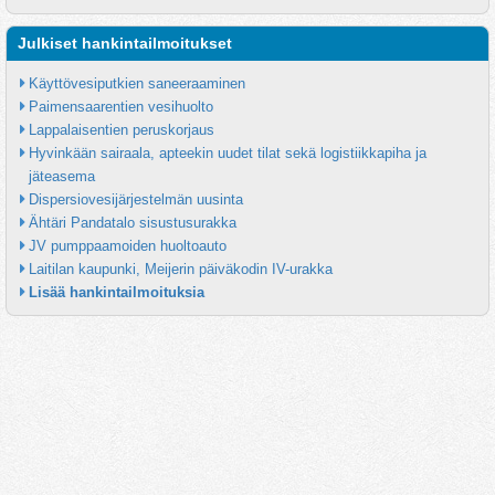
Julkiset hankintailmoitukset
Käyttövesiputkien saneeraaminen
Paimensaarentien vesihuolto
Lappalaisentien peruskorjaus
Hyvinkään sairaala, apteekin uudet tilat sekä logistiikkapiha ja 
jäteasema
Dispersiovesijärjestelmän uusinta
Ähtäri Pandatalo sisustusurakka
JV pumppaamoiden huoltoauto
Laitilan kaupunki, Meijerin päiväkodin IV-urakka
Lisää hankintailmoituksia