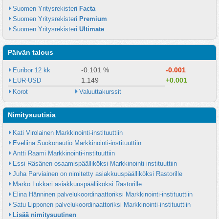
Suomen Yritysrekisteri 
Facta
Suomen Yritysrekisteri 
Premium
Suomen Yritysrekisteri 
Ultimate
Päivän talous
-0.101 %
-0.001
Euribor 12 kk
1.149
+0.001
EUR-USD
Korot
Valuuttakurssit
Nimitysuutisia
Kati Virolainen Markkinointi-instituuttiin
Eveliina Suokonautio Markkinointi-instituuttiin
Antti Raami Markkinointi-instituuttiin
Essi Räsänen osaamispäälliköksi Markkinointi-instituuttiin
Juha Parviainen on nimitetty asiakkuuspäälliköksi Rastorille
Marko Lukkari asiakkuuspäälliköksi Rastorille
Elina Hänninen palvelukoordinaattoriksi Markkinointi-instituuttiin
Satu Lipponen palvelukoordinaattoriksi Markkinointi-instituuttiin
Lisää nimitysuutinen