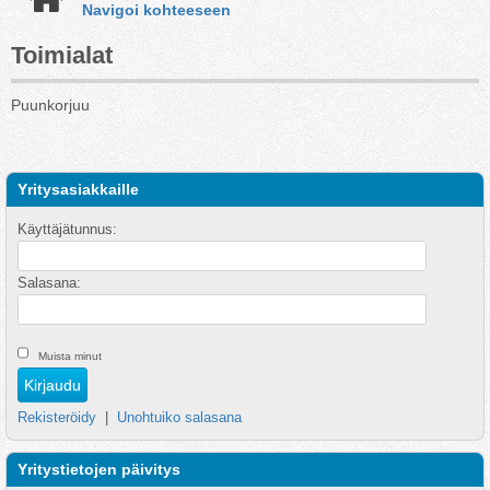
Navigoi kohteeseen
Toimialat
Puunkorjuu
Yritysasiakkaille
Käyttäjätunnus:
Salasana:
Muista minut
Rekisteröidy
|
Unohtuiko salasana
Yritystietojen päivitys