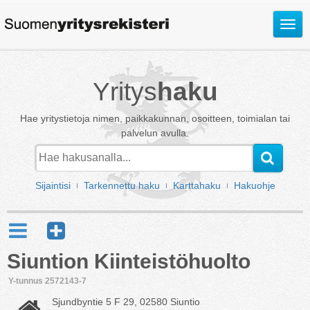
Avaa
valik
Yritys
haku
Hae yritystietoja nimen, paikkakunnan, osoitteen, toimialan tai
palvelun avulla.
Sijaintisi
Tarkennettu haku
Karttahaku
Hakuohje
Siuntion Kiinteistöhuolto
Y-tunnus 2572143-7
Sjundbyntie 5 F 29, 02580 Siuntio