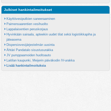
Julkiset hankintailmoitukset
Käyttövesiputkien saneeraaminen
Paimensaarentien vesihuolto
Lappalaisentien peruskorjaus
Hyvinkään sairaala, apteekin uudet tilat sekä logistiikkapiha ja 
jäteasema
Dispersiovesijärjestelmän uusinta
Ähtäri Pandatalo sisustusurakka
JV pumppaamoiden huoltoauto
Laitilan kaupunki, Meijerin päiväkodin IV-urakka
Lisää hankintailmoituksia