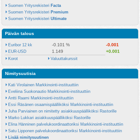
Suomen Yritysrekisteri 
Facta
Suomen Yritysrekisteri 
Premium
Suomen Yritysrekisteri 
Ultimate
Päivän talous
-0.101 %
-0.001
Euribor 12 kk
1.149
+0.001
EUR-USD
Korot
Valuuttakurssit
Nimitysuutisia
Kati Virolainen Markkinointi-instituuttiin
Eveliina Suokonautio Markkinointi-instituuttiin
Antti Raami Markkinointi-instituuttiin
Essi Räsänen osaamispäälliköksi Markkinointi-instituuttiin
Juha Parviainen on nimitetty asiakkuuspäälliköksi Rastorille
Marko Lukkari asiakkuuspäälliköksi Rastorille
Elina Hänninen palvelukoordinaattoriksi Markkinointi-instituuttiin
Satu Lipponen palvelukoordinaattoriksi Markkinointi-instituuttiin
Lisää nimitysuutinen