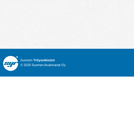
Suomen
Yritysrekisteri
© 2026 Suomen Avainsanat Oy
Info
Julkiset hankinnat
Yritysrekisteri
Talous
Karttahaku
Nimitysuutiset