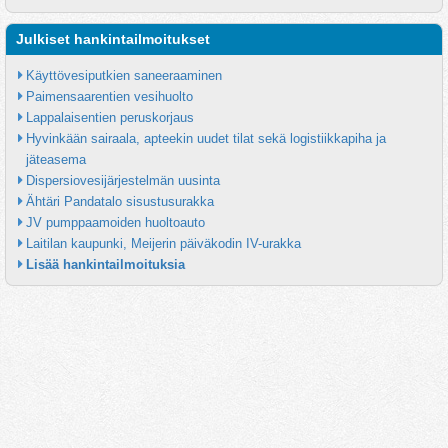
Julkiset hankintailmoitukset
Käyttövesiputkien saneeraaminen
Paimensaarentien vesihuolto
Lappalaisentien peruskorjaus
Hyvinkään sairaala, apteekin uudet tilat sekä logistiikkapiha ja 
jäteasema
Dispersiovesijärjestelmän uusinta
Ähtäri Pandatalo sisustusurakka
JV pumppaamoiden huoltoauto
Laitilan kaupunki, Meijerin päiväkodin IV-urakka
Lisää hankintailmoituksia