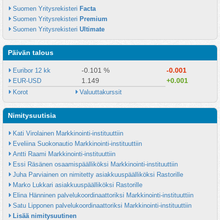
Suomen Yritysrekisteri 
Facta
Suomen Yritysrekisteri 
Premium
Suomen Yritysrekisteri 
Ultimate
Päivän talous
-0.101 %
-0.001
Euribor 12 kk
1.149
+0.001
EUR-USD
Korot
Valuuttakurssit
Nimitysuutisia
Kati Virolainen Markkinointi-instituuttiin
Eveliina Suokonautio Markkinointi-instituuttiin
Antti Raami Markkinointi-instituuttiin
Essi Räsänen osaamispäälliköksi Markkinointi-instituuttiin
Juha Parviainen on nimitetty asiakkuuspäälliköksi Rastorille
Marko Lukkari asiakkuuspäälliköksi Rastorille
Elina Hänninen palvelukoordinaattoriksi Markkinointi-instituuttiin
Satu Lipponen palvelukoordinaattoriksi Markkinointi-instituuttiin
Lisää nimitysuutinen