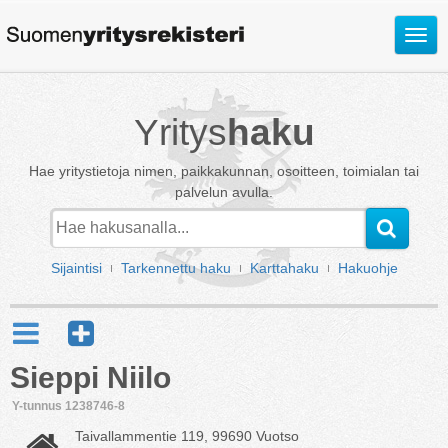
Avaa
valik
Yritys
haku
Hae yritystietoja nimen, paikkakunnan, osoitteen, toimialan tai
palvelun avulla.
Sijaintisi
Tarkennettu haku
Karttahaku
Hakuohje
Sieppi Niilo
Y-tunnus 1238746-8
Taivallammentie 119, 99690 Vuotso