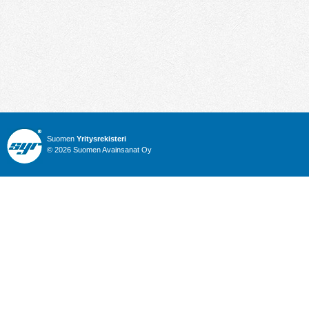
Suomen
Yritysrekisteri
© 2026 Suomen Avainsanat Oy
Info
Julkiset hankinnat
Yritysrekisteri
Talous
Karttahaku
Nimitysuutiset