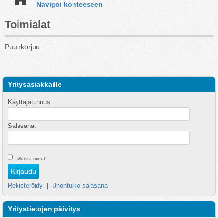
Navigoi kohteeseen
Toimialat
Puunkorjuu
Yritysasiakkaille
Käyttäjätunnus:
Salasana:
Muista minut
Rekisteröidy
|
Unohtuiko salasana
Yritystietojen päivitys