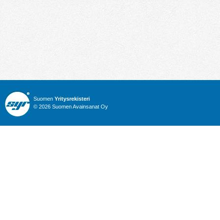
Suomen
Yritysrekisteri
© 2026 Suomen Avainsanat Oy
Info
Julkiset hankinnat
Yritysrekisteri
Talous
Karttahaku
Nimitysuutiset