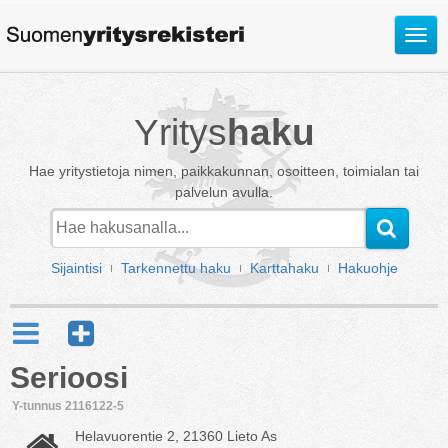
Avaa
valik
Yritys
haku
Hae yritystietoja nimen, paikkakunnan, osoitteen, toimialan tai
palvelun avulla.
Sijaintisi
Tarkennettu haku
Karttahaku
Hakuohje
Serioosi
Y-tunnus 2116122-5
Helavuorentie 2, 21360 Lieto As