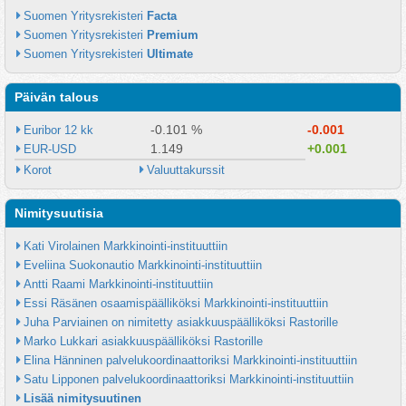
Suomen Yritysrekisteri 
Facta
Suomen Yritysrekisteri 
Premium
Suomen Yritysrekisteri 
Ultimate
Päivän talous
-0.101 %
-0.001
Euribor 12 kk
1.149
+0.001
EUR-USD
Korot
Valuuttakurssit
Nimitysuutisia
Kati Virolainen Markkinointi-instituuttiin
Eveliina Suokonautio Markkinointi-instituuttiin
Antti Raami Markkinointi-instituuttiin
Essi Räsänen osaamispäälliköksi Markkinointi-instituuttiin
Juha Parviainen on nimitetty asiakkuuspäälliköksi Rastorille
Marko Lukkari asiakkuuspäälliköksi Rastorille
Elina Hänninen palvelukoordinaattoriksi Markkinointi-instituuttiin
Satu Lipponen palvelukoordinaattoriksi Markkinointi-instituuttiin
Lisää nimitysuutinen