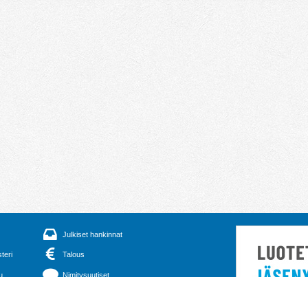
Julkiset hankinnat
steri
Talous
u
Nimitysuutiset