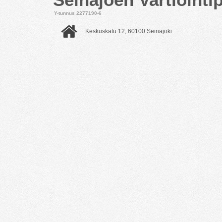
Y-tunnus 2277190-6
Keskuskatu 12, 60100 Seinäjoki