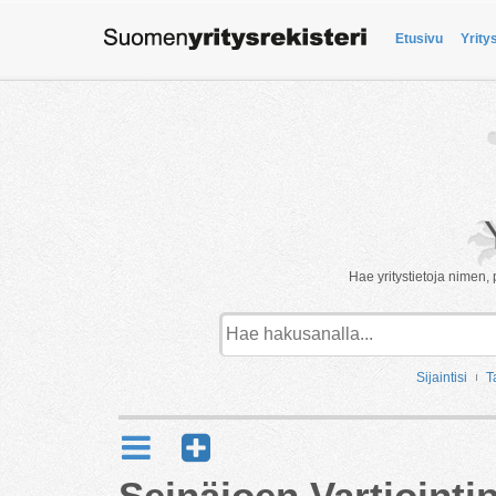
Etusivu
Yrity
Hae yritystietoja nimen, 
Sijaintisi
T
Seinäjoen Vartiointi