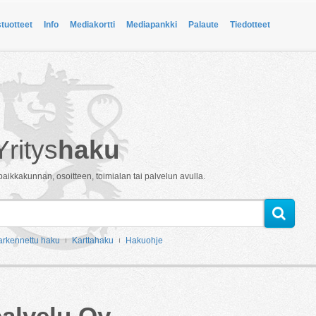
stuotteet
Info
Mediakortti
Mediapankki
Palaute
Tiedotteet
Yritys
haku
paikkakunnan, osoitteen, toimialan tai palvelun avulla.
arkennettu haku
Karttahaku
Hakuohje
palvelu Oy