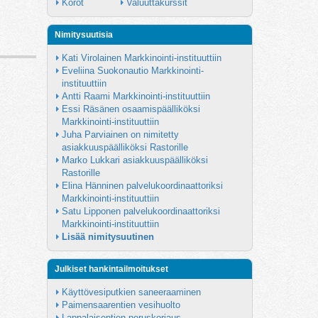
Korot
Valuuttakurssit
Nimitysuutisia
Kati Virolainen Markkinointi-instituuttiin
Eveliina Suokonautio Markkinointi-
instituuttiin
Antti Raami Markkinointi-instituuttiin
Essi Räsänen osaamispäälliköksi 
Markkinointi-instituuttiin
Juha Parviainen on nimitetty 
asiakkuuspäälliköksi Rastorille
Marko Lukkari asiakkuuspäälliköksi 
Rastorille
Elina Hänninen palvelukoordinaattoriksi 
Markkinointi-instituuttiin
Satu Lipponen palvelukoordinaattoriksi 
Markkinointi-instituuttiin
Lisää nimitysuutinen
Julkiset hankintailmoitukset
Käyttövesiputkien saneeraaminen
Paimensaarentien vesihuolto
Lappalaisentien peruskorjaus