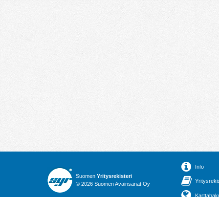
Info
Suomen
Yritysrekisteri
Yritysreki
© 2026 Suomen Avainsanat Oy
Karttahak