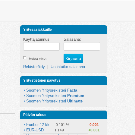
Yritysasiakkaille
Käyttäjätunnus:
Salasana:
Muista minut
Rekisteröidy
|
Unohtuiko salasana
Yritystietojen päivitys
Suomen Yritysrekisteri 
Facta
Suomen Yritysrekisteri 
Premium
Suomen Yritysrekisteri 
Ultimate
Päivän talous
Euribor 12 kk
-0.101 %
-0.001
EUR-USD
1.149
+0.001