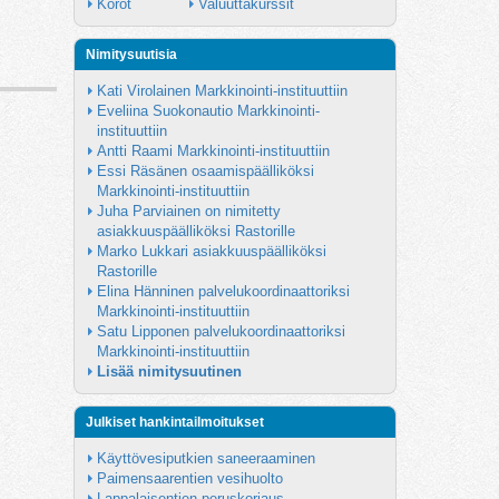
Korot
Valuuttakurssit
Nimitysuutisia
Kati Virolainen Markkinointi-instituuttiin
Eveliina Suokonautio Markkinointi-
instituuttiin
Antti Raami Markkinointi-instituuttiin
Essi Räsänen osaamispäälliköksi 
Markkinointi-instituuttiin
Juha Parviainen on nimitetty 
asiakkuuspäälliköksi Rastorille
Marko Lukkari asiakkuuspäälliköksi 
Rastorille
Elina Hänninen palvelukoordinaattoriksi 
Markkinointi-instituuttiin
Satu Lipponen palvelukoordinaattoriksi 
Markkinointi-instituuttiin
Lisää nimitysuutinen
Julkiset hankintailmoitukset
Käyttövesiputkien saneeraaminen
Paimensaarentien vesihuolto
Lappalaisentien peruskorjaus