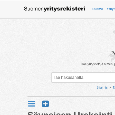
Etusivu
Yrity
Hae yritystietoja nimen, 
Sijaintisi
T
Säyneisen Urakointi