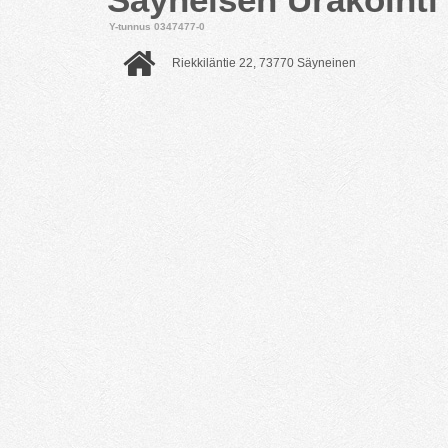
Y-tunnus 0347477-0
Riekkiläntie 22, 73770 Säyneinen