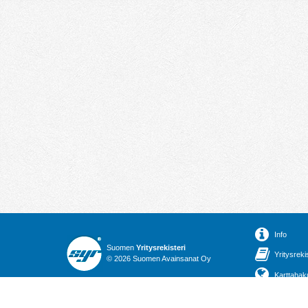
Info
Suomen
Yritysrekisteri
Yritysreki
© 2026 Suomen Avainsanat Oy
Karttahak