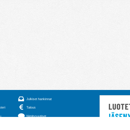
Julkiset hankinnat
steri
Talous
u
Nimitysuutiset