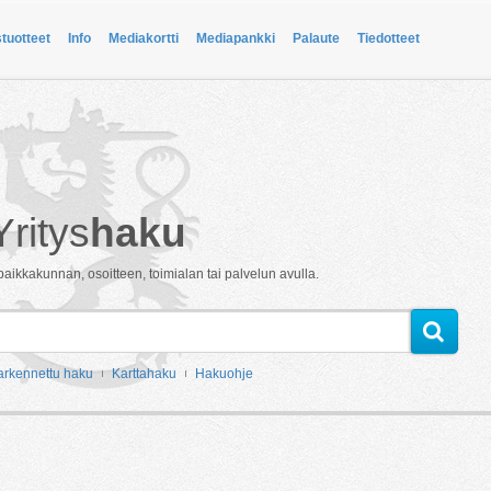
stuotteet
Info
Mediakortti
Mediapankki
Palaute
Tiedotteet
Yritys
haku
paikkakunnan, osoitteen, toimialan tai palvelun avulla.
arkennettu haku
Karttahaku
Hakuohje