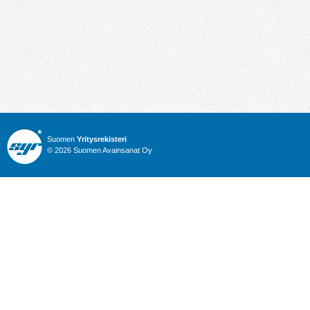
Suomen
Yritysrekisteri
© 2026 Suomen Avainsanat Oy
Info
Julkiset hankinnat
Yritysrekisteri
Talous
Karttahaku
Nimitysuutiset