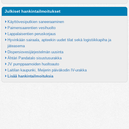
Julkiset hankintailmoitukset
Käyttövesiputkien saneeraaminen
Paimensaarentien vesihuolto
Lappalaisentien peruskorjaus
Hyvinkään sairaala, apteekin uudet tilat sekä logistiikkapiha ja 
jäteasema
Dispersiovesijärjestelmän uusinta
Ähtäri Pandatalo sisustusurakka
JV pumppaamoiden huoltoauto
Laitilan kaupunki, Meijerin päiväkodin IV-urakka
Lisää hankintailmoituksia