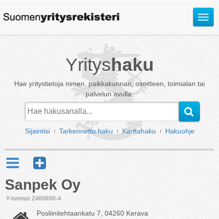
Avaa
valik
Yritys
haku
Hae yritystietoja nimen, paikkakunnan, osoitteen, toimialan tai
palvelun avulla.
Sijaintisi
Tarkennettu haku
Karttahaku
Hakuohje
Sanpek Oy
Y-tunnus 2460690-4
Posliinitehtaankatu 7, 04260 Kerava