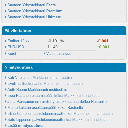
Suomen Yritysrekisteri 
Facta
Suomen Yritysrekisteri 
Premium
Suomen Yritysrekisteri 
Ultimate
Päivän talous
-0.101 %
-0.001
Euribor 12 kk
1.149
+0.001
EUR-USD
Korot
Valuuttakurssit
Nimitysuutisia
Kati Virolainen Markkinointi-instituuttiin
Eveliina Suokonautio Markkinointi-instituuttiin
Antti Raami Markkinointi-instituuttiin
Essi Räsänen osaamispäälliköksi Markkinointi-instituuttiin
Juha Parviainen on nimitetty asiakkuuspäälliköksi Rastorille
Marko Lukkari asiakkuuspäälliköksi Rastorille
Elina Hänninen palvelukoordinaattoriksi Markkinointi-instituuttiin
Satu Lipponen palvelukoordinaattoriksi Markkinointi-instituuttiin
Lisää nimitysuutinen