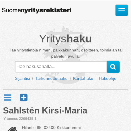
Avaa
valik
Yritys
haku
Hae yritystietoja nimen, paikkakunnan, osoitteen, toimialan tai
palvelun avulla.
Sijaintisi
Tarkennettu haku
Karttahaku
Hakuohje
Sahlstén Kirsi-Maria
Y-tunnus 2209435-1
Hilantie 85, 02400 Kirkkonummi