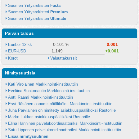
Suomen Yritysrekisteri 
Facta
Suomen Yritysrekisteri 
Premium
Suomen Yritysrekisteri 
Ultimate
Päivän talous
-0.101 %
-0.001
Euribor 12 kk
1.149
+0.001
EUR-USD
Korot
Valuuttakurssit
Nimitysuutisia
Kati Virolainen Markkinointi-instituuttiin
Eveliina Suokonautio Markkinointi-instituuttiin
Antti Raami Markkinointi-instituuttiin
Essi Räsänen osaamispäälliköksi Markkinointi-instituuttiin
Juha Parviainen on nimitetty asiakkuuspäälliköksi Rastorille
Marko Lukkari asiakkuuspäälliköksi Rastorille
Elina Hänninen palvelukoordinaattoriksi Markkinointi-instituuttiin
Satu Lipponen palvelukoordinaattoriksi Markkinointi-instituuttiin
Lisää nimitysuutinen