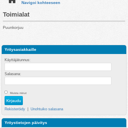
Navigoi kohteeseen
Toimialat
Puunkorjuu
Yritysasiakkaille
Käyttäjätunnus:
Salasana:
Muista minut
Rekisteröidy
|
Unohtuiko salasana
Yritystietojen päivitys