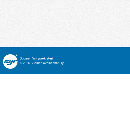
Suomen
Yritysrekisteri
© 2026 Suomen Avainsanat Oy
Info
Julkiset hankinnat
Yritysrekisteri
Talous
Karttahaku
Nimitysuutiset