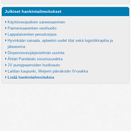
Julkiset hankintailmoitukset
Käyttövesiputkien saneeraaminen
Paimensaarentien vesihuolto
Lappalaisentien peruskorjaus
Hyvinkään sairaala, apteekin uudet tilat sekä logistiikkapiha ja 
jäteasema
Dispersiovesijärjestelmän uusinta
Ähtäri Pandatalo sisustusurakka
JV pumppaamoiden huoltoauto
Laitilan kaupunki, Meijerin päiväkodin IV-urakka
Lisää hankintailmoituksia