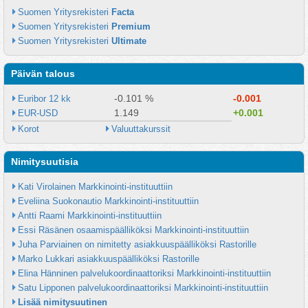
Suomen Yritysrekisteri 
Facta
Suomen Yritysrekisteri 
Premium
Suomen Yritysrekisteri 
Ultimate
Päivän talous
-0.101 %
-0.001
Euribor 12 kk
1.149
+0.001
EUR-USD
Korot
Valuuttakurssit
Nimitysuutisia
Kati Virolainen Markkinointi-instituuttiin
Eveliina Suokonautio Markkinointi-instituuttiin
Antti Raami Markkinointi-instituuttiin
Essi Räsänen osaamispäälliköksi Markkinointi-instituuttiin
Juha Parviainen on nimitetty asiakkuuspäälliköksi Rastorille
Marko Lukkari asiakkuuspäälliköksi Rastorille
Elina Hänninen palvelukoordinaattoriksi Markkinointi-instituuttiin
Satu Lipponen palvelukoordinaattoriksi Markkinointi-instituuttiin
Lisää nimitysuutinen