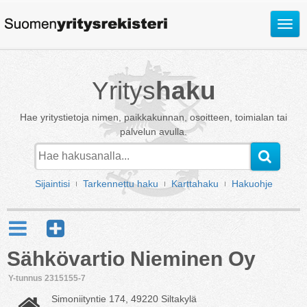
Avaa
valik
Yritys
haku
Hae yritystietoja nimen, paikkakunnan, osoitteen, toimialan tai
palvelun avulla.
Sijaintisi
Tarkennettu haku
Karttahaku
Hakuohje
Sähkövartio Nieminen Oy
Y-tunnus 2315155-7
Simoniityntie 174, 49220 Siltakylä