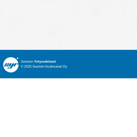
Suomen
Yritysrekisteri
© 2026 Suomen Avainsanat Oy
Info
Julkiset hankinnat
Yritysrekisteri
Talous
Karttahaku
Nimitysuutiset