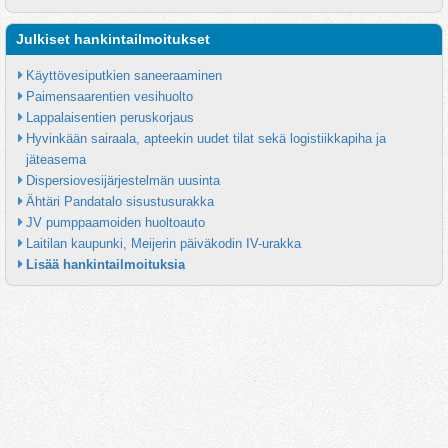
Julkiset hankintailmoitukset
Käyttövesiputkien saneeraaminen
Paimensaarentien vesihuolto
Lappalaisentien peruskorjaus
Hyvinkään sairaala, apteekin uudet tilat sekä logistiikkapiha ja 
jäteasema
Dispersiovesijärjestelmän uusinta
Ähtäri Pandatalo sisustusurakka
JV pumppaamoiden huoltoauto
Laitilan kaupunki, Meijerin päiväkodin IV-urakka
Lisää hankintailmoituksia