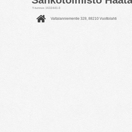
Y-tunnus 1632441-3
Valtalanniementie 328, 88210 Vuottolahti