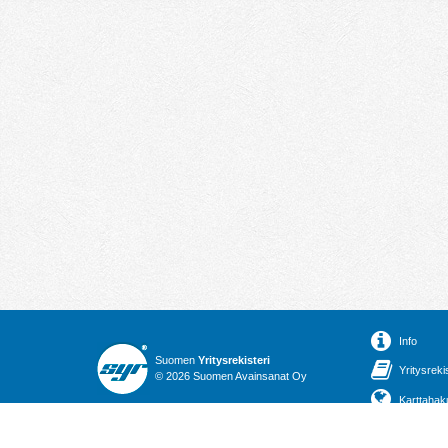
Info
Suomen
Yritysrekisteri
Yritysreki
© 2026 Suomen Avainsanat Oy
Karttahak