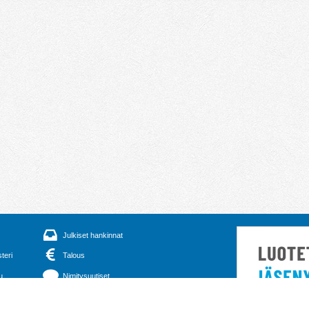
Julkiset hankinnat
steri
Talous
u
Nimitysuutiset