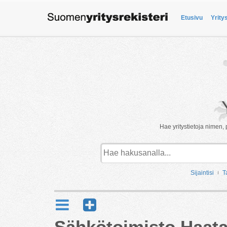
Etusivu
Yrity
Hae yritystietoja nimen, 
Sijaintisi
T
Sähkötoimisto Haata