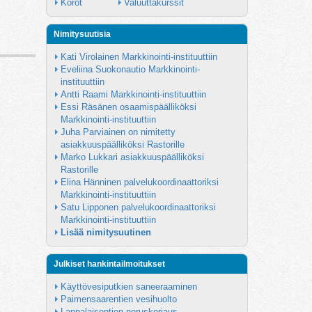
Korot
Valuuttakurssit
Nimitysuutisia
Kati Virolainen Markkinointi-instituuttiin
Eveliina Suokonautio Markkinointi-
instituuttiin
Antti Raami Markkinointi-instituuttiin
Essi Räsänen osaamispäälliköksi 
Markkinointi-instituuttiin
Juha Parviainen on nimitetty 
asiakkuuspäälliköksi Rastorille
Marko Lukkari asiakkuuspäälliköksi 
Rastorille
Elina Hänninen palvelukoordinaattoriksi 
Markkinointi-instituuttiin
Satu Lipponen palvelukoordinaattoriksi 
Markkinointi-instituuttiin
Lisää nimitysuutinen
Julkiset hankintailmoitukset
Käyttövesiputkien saneeraaminen
Paimensaarentien vesihuolto
Lappalaisentien peruskorjaus