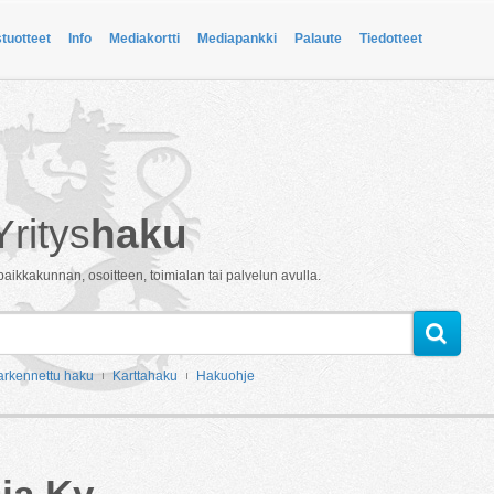
stuotteet
Info
Mediakortti
Mediapankki
Palaute
Tiedotteet
Yritys
haku
paikkakunnan, osoitteen, toimialan tai palvelun avulla.
arkennettu haku
Karttahaku
Hakuohje
ja Ky