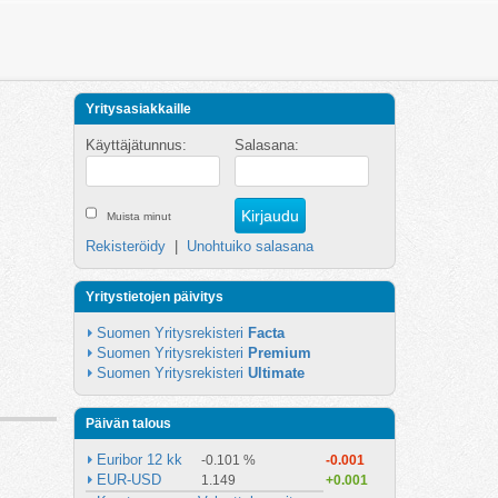
Yritysasiakkaille
Käyttäjätunnus:
Salasana:
Muista minut
Rekisteröidy
|
Unohtuiko salasana
Yritystietojen päivitys
Suomen Yritysrekisteri 
Facta
Suomen Yritysrekisteri 
Premium
Suomen Yritysrekisteri 
Ultimate
Päivän talous
Euribor 12 kk
-0.101 %
-0.001
EUR-USD
1.149
+0.001