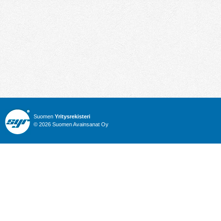
Suomen
Yritysrekisteri
© 2026 Suomen Avainsanat Oy
Info
Julkiset hankinnat
Yritysrekisteri
Talous
Karttahaku
Nimitysuutiset