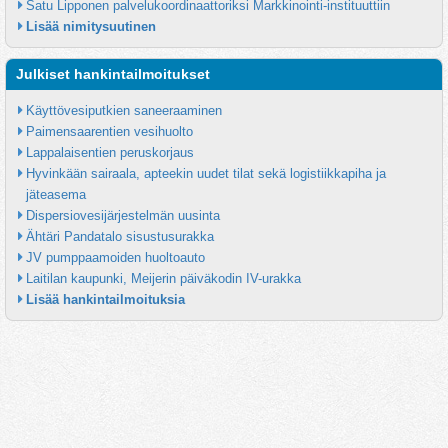
Satu Lipponen palvelukoordinaattoriksi Markkinointi-instituuttiin
Lisää nimitysuutinen
Julkiset hankintailmoitukset
Käyttövesiputkien saneeraaminen
Paimensaarentien vesihuolto
Lappalaisentien peruskorjaus
Hyvinkään sairaala, apteekin uudet tilat sekä logistiikkapiha ja 
jäteasema
Dispersiovesijärjestelmän uusinta
Ähtäri Pandatalo sisustusurakka
JV pumppaamoiden huoltoauto
Laitilan kaupunki, Meijerin päiväkodin IV-urakka
Lisää hankintailmoituksia