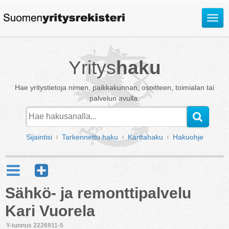
Avaa
valik
Yritys
haku
Hae yritystietoja nimen, paikkakunnan, osoitteen, toimialan tai
palvelun avulla.
Sijaintisi
Tarkennettu haku
Karttahaku
Hakuohje
Sähkö- ja remonttipalvelu
Kari Vuorela
Y-tunnus 2226911-5