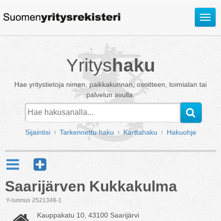
Avaa
valik
Yritys
haku
Hae yritystietoja nimen, paikkakunnan, osoitteen, toimialan tai
palvelun avulla.
Sijaintisi
Tarkennettu haku
Karttahaku
Hakuohje
Saarijärven Kukkakulma
Y-tunnus 2521349-1
Kauppakatu 10, 43100 Saarijärvi