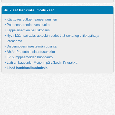
Julkiset hankintailmoitukset
Käyttövesiputkien saneeraaminen
Paimensaarentien vesihuolto
Lappalaisentien peruskorjaus
Hyvinkään sairaala, apteekin uudet tilat sekä logistiikkapiha ja 
jäteasema
Dispersiovesijärjestelmän uusinta
Ähtäri Pandatalo sisustusurakka
JV pumppaamoiden huoltoauto
Laitilan kaupunki, Meijerin päiväkodin IV-urakka
Lisää hankintailmoituksia