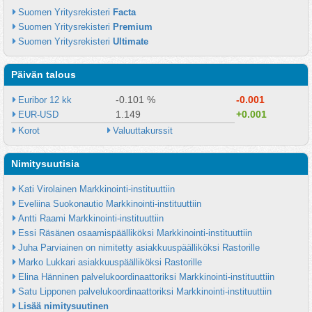
Suomen Yritysrekisteri 
Facta
Suomen Yritysrekisteri 
Premium
Suomen Yritysrekisteri 
Ultimate
Päivän talous
-0.101 %
-0.001
Euribor 12 kk
1.149
+0.001
EUR-USD
Korot
Valuuttakurssit
Nimitysuutisia
Kati Virolainen Markkinointi-instituuttiin
Eveliina Suokonautio Markkinointi-instituuttiin
Antti Raami Markkinointi-instituuttiin
Essi Räsänen osaamispäälliköksi Markkinointi-instituuttiin
Juha Parviainen on nimitetty asiakkuuspäälliköksi Rastorille
Marko Lukkari asiakkuuspäälliköksi Rastorille
Elina Hänninen palvelukoordinaattoriksi Markkinointi-instituuttiin
Satu Lipponen palvelukoordinaattoriksi Markkinointi-instituuttiin
Lisää nimitysuutinen