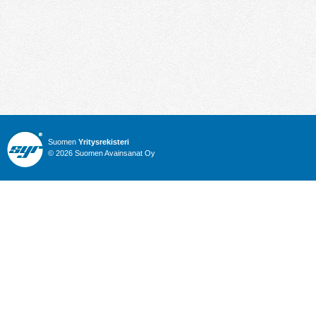
Suomen
Yritysrekisteri
© 2026 Suomen Avainsanat Oy
Info
Julkiset hankinnat
Yritysrekisteri
Talous
Karttahaku
Nimitysuutiset