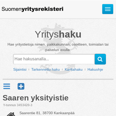
Avaa
valik
Yritys
haku
Hae yritystietoja nimen, paikkakunnan, osoitteen, toimialan tai
palvelun avulla.
Sijaintisi
Tarkennettu haku
Karttahaku
Hakuohje
Saaren yksityistie
Y-tunnus 3453420-3
Saarentie 81, 38700 Kankaanpää