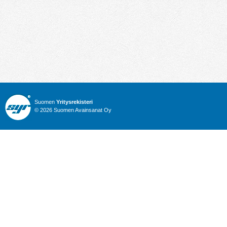
Suomen
Yritysrekisteri
© 2026 Suomen Avainsanat Oy
Info
Julkiset hankinnat
Yritysrekisteri
Talous
Karttahaku
Nimitysuutiset