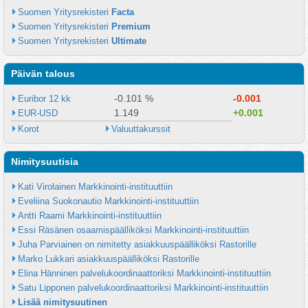
Suomen Yritysrekisteri 
Facta
Suomen Yritysrekisteri 
Premium
Suomen Yritysrekisteri 
Ultimate
Päivän talous
-0.101 %
-0.001
Euribor 12 kk
1.149
+0.001
EUR-USD
Korot
Valuuttakurssit
Nimitysuutisia
Kati Virolainen Markkinointi-instituuttiin
Eveliina Suokonautio Markkinointi-instituuttiin
Antti Raami Markkinointi-instituuttiin
Essi Räsänen osaamispäälliköksi Markkinointi-instituuttiin
Juha Parviainen on nimitetty asiakkuuspäälliköksi Rastorille
Marko Lukkari asiakkuuspäälliköksi Rastorille
Elina Hänninen palvelukoordinaattoriksi Markkinointi-instituuttiin
Satu Lipponen palvelukoordinaattoriksi Markkinointi-instituuttiin
Lisää nimitysuutinen