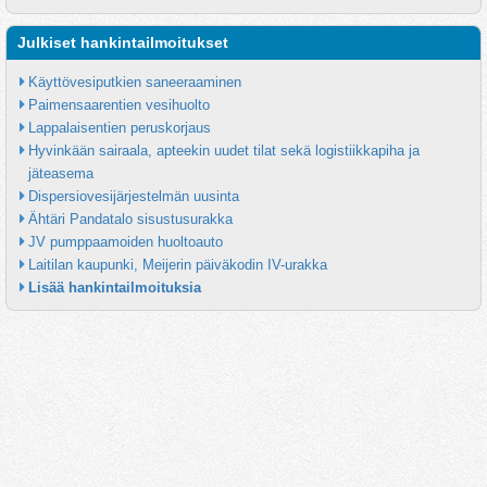
Julkiset hankintailmoitukset
Käyttövesiputkien saneeraaminen
Paimensaarentien vesihuolto
Lappalaisentien peruskorjaus
Hyvinkään sairaala, apteekin uudet tilat sekä logistiikkapiha ja 
jäteasema
Dispersiovesijärjestelmän uusinta
Ähtäri Pandatalo sisustusurakka
JV pumppaamoiden huoltoauto
Laitilan kaupunki, Meijerin päiväkodin IV-urakka
Lisää hankintailmoituksia