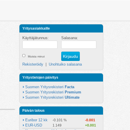
Yritysasiakkaille
Käyttäjätunnus:
Salasana:
Muista minut
Rekisteröidy
|
Unohtuiko salasana
Yritystietojen päivitys
Suomen Yritysrekisteri 
Facta
Suomen Yritysrekisteri 
Premium
Suomen Yritysrekisteri 
Ultimate
Päivän talous
Euribor 12 kk
-0.101 %
-0.001
EUR-USD
1.149
+0.001