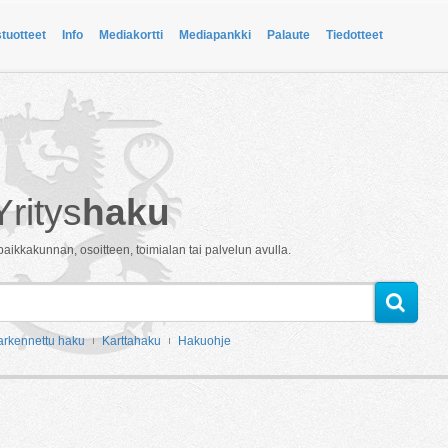
stuotteet
Info
Mediakortti
Mediapankki
Palaute
Tiedotteet
Yritys
haku
paikkakunnan, osoitteen, toimialan tai palvelun avulla.
arkennettu haku
Karttahaku
Hakuohje