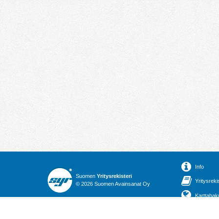
Info
Suomen
Yritysrekisteri
Yritysreki
© 2026 Suomen Avainsanat Oy
Karttahak