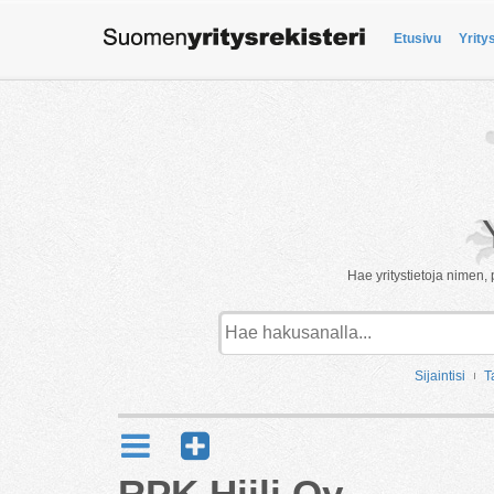
Etusivu
Yrity
Hae yritystietoja nimen, 
Sijaintisi
T
RPK Hiili Oy