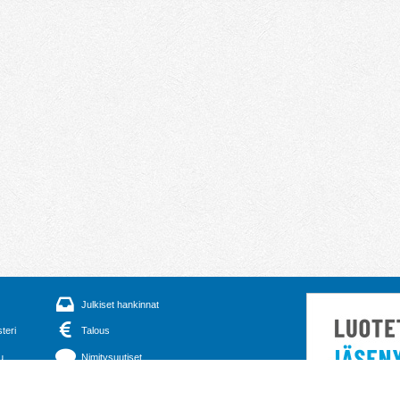
Julkiset hankinnat
steri
Talous
u
Nimitysuutiset