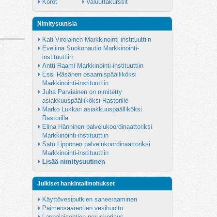
Korot
Valuuttakurssit
Nimitysuutisia
Kati Virolainen Markkinointi-instituuttiin
Eveliina Suokonautio Markkinointi-
instituuttiin
Antti Raami Markkinointi-instituuttiin
Essi Räsänen osaamispäälliköksi 
Markkinointi-instituuttiin
Juha Parviainen on nimitetty 
asiakkuuspäälliköksi Rastorille
Marko Lukkari asiakkuuspäälliköksi 
Rastorille
Elina Hänninen palvelukoordinaattoriksi 
Markkinointi-instituuttiin
Satu Lipponen palvelukoordinaattoriksi 
Markkinointi-instituuttiin
Lisää nimitysuutinen
Julkiset hankintailmoitukset
Käyttövesiputkien saneeraaminen
Paimensaarentien vesihuolto
Lappalaisentien peruskorjaus