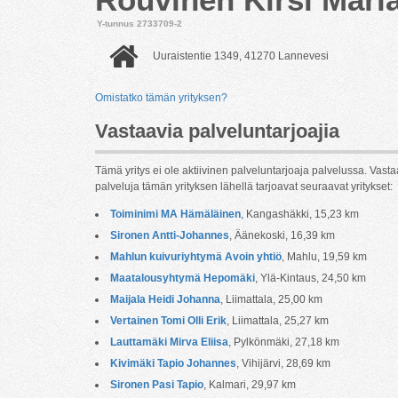
Y-tunnus 2733709-2
Uuraistentie 1349, 41270 Lannevesi
Omistatko tämän yrityksen?
Vastaavia palveluntarjoajia
Tämä yritys ei ole aktiivinen palveluntarjoaja palvelussa. Vasta
palveluja tämän yrityksen lähellä tarjoavat seuraavat yritykset:
Toiminimi MA Hämäläinen
, Kangashäkki, 15,23 km
Sironen Antti-Johannes
, Äänekoski, 16,39 km
Mahlun kuivuriyhtymä Avoin yhtiö
, Mahlu, 19,59 km
Maatalousyhtymä Hepomäki
, Ylä-Kintaus, 24,50 km
Maijala Heidi Johanna
, Liimattala, 25,00 km
Vertainen Tomi Olli Erik
, Liimattala, 25,27 km
Lauttamäki Mirva Eliisa
, Pylkönmäki, 27,18 km
Kivimäki Tapio Johannes
, Vihijärvi, 28,69 km
Sironen Pasi Tapio
, Kalmari, 29,97 km