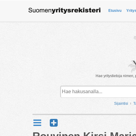
Etusivu
Yrity
Hae yritystietoja nimen, 
Sijaintisi
T
Rouvinen Kirsi Mari