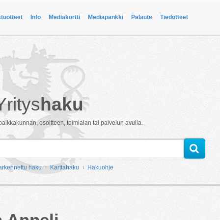
stuotteet
Info
Mediakortti
Mediapankki
Palaute
Tiedotteet
Yritys
haku
paikkakunnan, osoitteen, toimialan tai palvelun avulla.
arkennettu haku
Karttahaku
Hakuohje
a Anneli