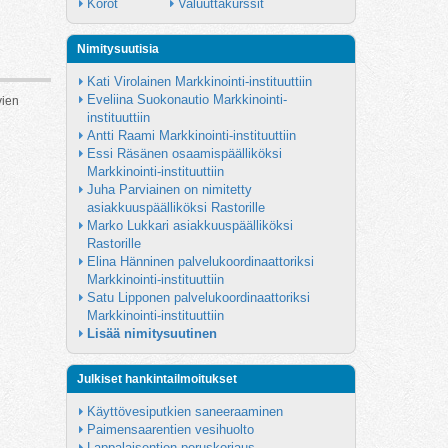
Korot
Valuuttakurssit
Nimitysuutisia
Kati Virolainen Markkinointi-instituuttiin
Eveliina Suokonautio Markkinointi-
vien
instituuttiin
Antti Raami Markkinointi-instituuttiin
Essi Räsänen osaamispäälliköksi 
Markkinointi-instituuttiin
Juha Parviainen on nimitetty 
asiakkuuspäälliköksi Rastorille
Marko Lukkari asiakkuuspäälliköksi 
Rastorille
Elina Hänninen palvelukoordinaattoriksi 
Markkinointi-instituuttiin
Satu Lipponen palvelukoordinaattoriksi 
Markkinointi-instituuttiin
Lisää nimitysuutinen
Julkiset hankintailmoitukset
Käyttövesiputkien saneeraaminen
Paimensaarentien vesihuolto
Lappalaisentien peruskorjaus