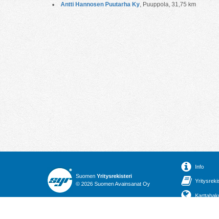
Antti Hannosen Puutarha Ky
, Puuppola, 31,75 km
Info
Suomen
Yritysrekisteri
Yritysreki
© 2026 Suomen Avainsanat Oy
Karttahak