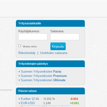
Yritysasiakkaille
Käyttäjätunnus:
Salasana:
Muista minut
Rekisteröidy
|
Unohtuiko salasana
Yritystietojen päivitys
Suomen Yritysrekisteri 
Facta
Suomen Yritysrekisteri 
Premium
Suomen Yritysrekisteri 
Ultimate
Päivän talous
Euribor 12 kk
-0.101 %
-0.001
EUR-USD
1.149
+0.001