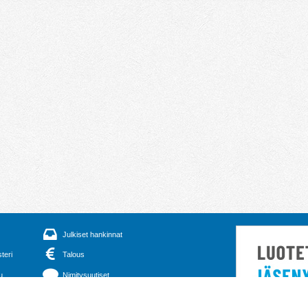
Julkiset hankinnat
steri
Talous
u
Nimitysuutiset