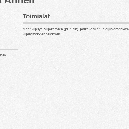
Toimialat
Maanviljelys, Viljakasvien (pl. riisin), palkokasvien ja öljysiemenkas
viljely,mökkien vuokraus
avia