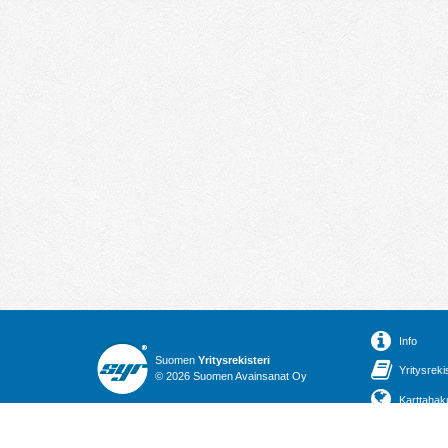
Info
Suomen
Yritysrekisteri
Yritysreki
© 2026 Suomen Avainsanat Oy
Karttahak