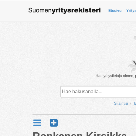
Etusivu
Yrity
Hae yritystietoja nimen, 
Sijaintisi
T
Ronkanen Kirsikka