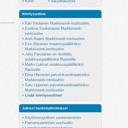
Korot
Valuuttakurssit
Nimitysuutisia
Kati Virolainen Markkinointi-instituuttiin
Eveliina Suokonautio Markkinointi-
instituuttiin
Antti Raami Markkinointi-instituuttiin
Essi Räsänen osaamispäälliköksi 
Markkinointi-instituuttiin
Juha Parviainen on nimitetty 
asiakkuuspäälliköksi Rastorille
Marko Lukkari asiakkuuspäälliköksi 
Rastorille
Elina Hänninen palvelukoordinaattoriksi 
Markkinointi-instituuttiin
Satu Lipponen palvelukoordinaattoriksi 
Markkinointi-instituuttiin
Lisää nimitysuutinen
Julkiset hankintailmoitukset
Käyttövesiputkien saneeraaminen
Paimensaarentien vesihuolto
Lappalaisentien peruskorjaus