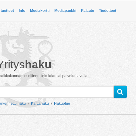
stuotteet
Info
Mediakortti
Mediapankki
Palaute
Tiedotteet
Yritys
haku
paikkakunnan, osoitteen, toimialan tai palvelun avulla.
arkennettu haku
Karttahaku
Hakuohje