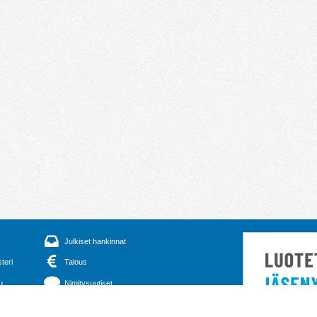
Julkiset hankinnat
steri
Talous
u
Nimitysuutiset