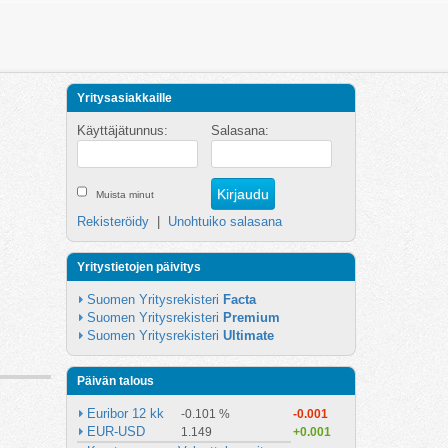
Yritysasiakkaille
Käyttäjätunnus:
Salasana:
Muista minut
Rekisteröidy
|
Unohtuiko salasana
Yritystietojen päivitys
Suomen Yritysrekisteri 
Facta
Suomen Yritysrekisteri 
Premium
Suomen Yritysrekisteri 
Ultimate
Päivän talous
Euribor 12 kk
-0.101 %
-0.001
EUR-USD
1.149
+0.001