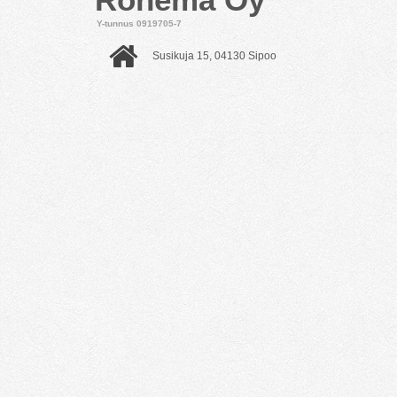
Y-tunnus 0919705-7
Susikuja 15, 04130 Sipoo