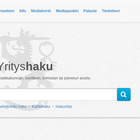
stuotteet
Info
Mediakortti
Mediapankki
Palaute
Tiedotteet
Yritys
haku
paikkakunnan, osoitteen, toimialan tai palvelun avulla.
arkennettu haku
Karttahaku
Hakuohje