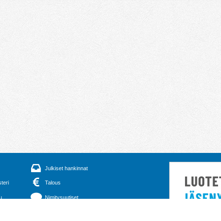
Julkiset hankinnat
steri
Talous
u
Nimitysuutiset