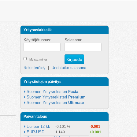
Yritysasiakkaille
Käyttäjätunnus:
Salasana:
Muista minut
Rekisteröidy
|
Unohtuiko salasana
Yritystietojen päivitys
Suomen Yritysrekisteri 
Facta
Suomen Yritysrekisteri 
Premium
Suomen Yritysrekisteri 
Ultimate
Päivän talous
Euribor 12 kk
-0.101 %
-0.001
EUR-USD
1.149
+0.001