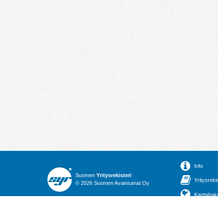
Info
Suomen
Yritysrekisteri
Yritysreki
© 2026 Suomen Avainsanat Oy
Karttahak