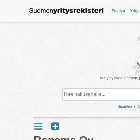
Etusivu
Yrity
Hae yritystietoja nimen, 
Sijaintisi
T
Ronema Oy