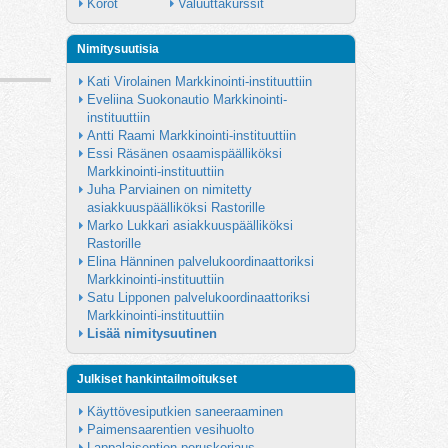
Korot
Valuuttakurssit
Nimitysuutisia
Kati Virolainen Markkinointi-instituuttiin
Eveliina Suokonautio Markkinointi-
instituuttiin
Antti Raami Markkinointi-instituuttiin
Essi Räsänen osaamispäälliköksi 
Markkinointi-instituuttiin
Juha Parviainen on nimitetty 
asiakkuuspäälliköksi Rastorille
Marko Lukkari asiakkuuspäälliköksi 
Rastorille
Elina Hänninen palvelukoordinaattoriksi 
Markkinointi-instituuttiin
Satu Lipponen palvelukoordinaattoriksi 
Markkinointi-instituuttiin
Lisää nimitysuutinen
Julkiset hankintailmoitukset
Käyttövesiputkien saneeraaminen
Paimensaarentien vesihuolto
Lappalaisentien peruskorjaus