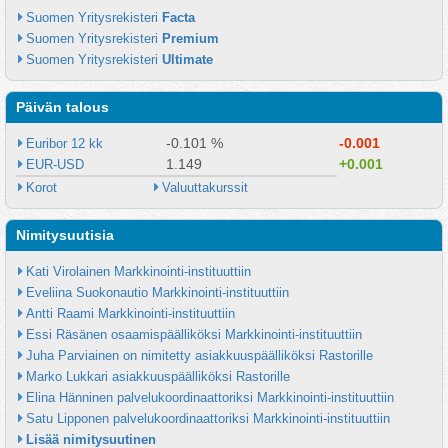
Suomen Yritysrekisteri 
Facta
Suomen Yritysrekisteri 
Premium
Suomen Yritysrekisteri 
Ultimate
Päivän talous
-0.101 %
-0.001
Euribor 12 kk
1.149
+0.001
EUR-USD
Korot
Valuuttakurssit
Nimitysuutisia
Kati Virolainen Markkinointi-instituuttiin
Eveliina Suokonautio Markkinointi-instituuttiin
Antti Raami Markkinointi-instituuttiin
Essi Räsänen osaamispäälliköksi Markkinointi-instituuttiin
Juha Parviainen on nimitetty asiakkuuspäälliköksi Rastorille
Marko Lukkari asiakkuuspäälliköksi Rastorille
Elina Hänninen palvelukoordinaattoriksi Markkinointi-instituuttiin
Satu Lipponen palvelukoordinaattoriksi Markkinointi-instituuttiin
Lisää nimitysuutinen