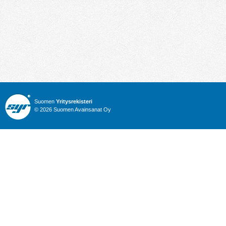
Suomen
Yritysrekisteri
© 2026 Suomen Avainsanat Oy
Info
Julkiset hankinnat
Yritysrekisteri
Talous
Karttahaku
Nimitysuutiset