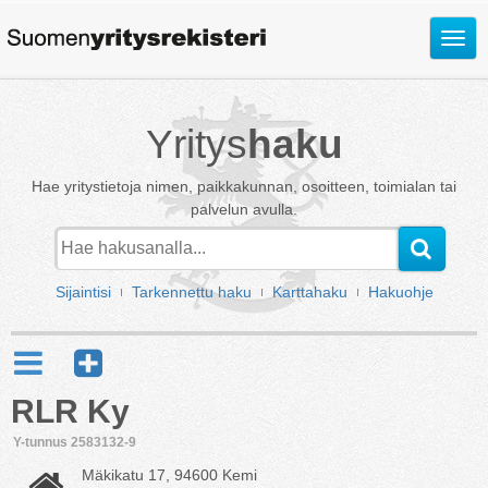
Avaa
valik
Yritys
haku
Hae yritystietoja nimen, paikkakunnan, osoitteen, toimialan tai
palvelun avulla.
Sijaintisi
Tarkennettu haku
Karttahaku
Hakuohje
RLR Ky
Y-tunnus 2583132-9
Mäkikatu 17, 94600 Kemi