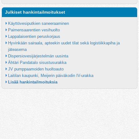
Julkiset hankintailmoitukset
Käyttövesiputkien saneeraaminen
Paimensaarentien vesihuolto
Lappalaisentien peruskorjaus
Hyvinkään sairaala, apteekin uudet tilat sekä logistiikkapiha ja 
jäteasema
Dispersiovesijärjestelmän uusinta
Ähtäri Pandatalo sisustusurakka
JV pumppaamoiden huoltoauto
Laitilan kaupunki, Meijerin päiväkodin IV-urakka
Lisää hankintailmoituksia