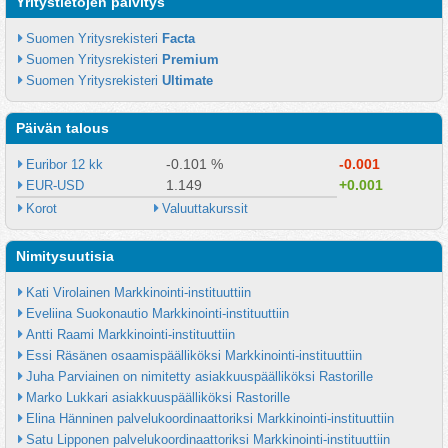
Yritystietojen päivitys
Suomen Yritysrekisteri 
Facta
Suomen Yritysrekisteri 
Premium
Suomen Yritysrekisteri 
Ultimate
Päivän talous
-0.101 %
-0.001
Euribor 12 kk
1.149
+0.001
EUR-USD
Korot
Valuuttakurssit
Nimitysuutisia
Kati Virolainen Markkinointi-instituuttiin
Eveliina Suokonautio Markkinointi-instituuttiin
Antti Raami Markkinointi-instituuttiin
Essi Räsänen osaamispäälliköksi Markkinointi-instituuttiin
Juha Parviainen on nimitetty asiakkuuspäälliköksi Rastorille
Marko Lukkari asiakkuuspäälliköksi Rastorille
Elina Hänninen palvelukoordinaattoriksi Markkinointi-instituuttiin
Satu Lipponen palvelukoordinaattoriksi Markkinointi-instituuttiin