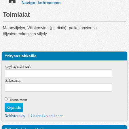
Navigoi kohteeseen
Toimialat
Maanviljelys, Viljakasvien (pl. riisin), palkokasvien ja
öljysiemenkasvien viljely
Yritysasiakkaille
Käyttäjätunnus:
Salasana:
Muista minut
Rekisteröidy
|
Unohtuiko salasana