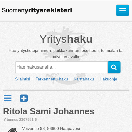
Avaa
valik
Yritys
haku
Hae yritystietoja nimen, paikkakunnan, osoitteen, toimialan tai
palvelun avulla.
Sijaintisi
Tarkennettu haku
Karttahaku
Hakuohje
Ritola Sami Johannes
Y-tunnus 2307951-6
Veivontie 93, 86600 Haapavesi