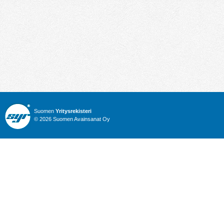
Suomen
Yritysrekisteri
© 2026 Suomen Avainsanat Oy
Info
Julkiset hankinnat
Yritysrekisteri
Talous
Karttahaku
Nimitysuutiset