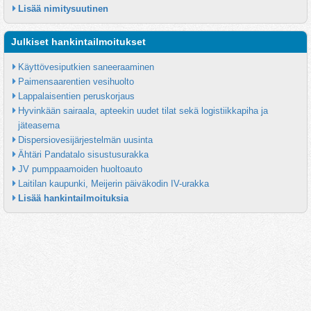
Lisää nimitysuutinen
Julkiset hankintailmoitukset
Käyttövesiputkien saneeraaminen
Paimensaarentien vesihuolto
Lappalaisentien peruskorjaus
Hyvinkään sairaala, apteekin uudet tilat sekä logistiikkapiha ja 
jäteasema
Dispersiovesijärjestelmän uusinta
Ähtäri Pandatalo sisustusurakka
JV pumppaamoiden huoltoauto
Laitilan kaupunki, Meijerin päiväkodin IV-urakka
Lisää hankintailmoituksia