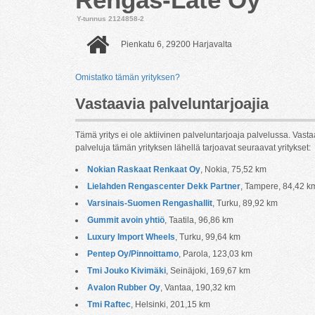
Y-tunnus 2124858-2
Pienkatu 6, 29200 Harjavalta
Omistatko tämän yrityksen?
Vastaavia palveluntarjoajia
Tämä yritys ei ole aktiivinen palveluntarjoaja palvelussa. Vasta
palveluja tämän yrityksen lähellä tarjoavat seuraavat yritykset:
Nokian Raskaat Renkaat Oy
, Nokia, 75,52 km
Lielahden Rengascenter Dekk Partner
, Tampere, 84,42 k
Varsinais-Suomen Rengashallit
, Turku, 89,92 km
Gummit avoin yhtiö
, Taatila, 96,86 km
Luxury Import Wheels
, Turku, 99,64 km
Pentep Oy/Pinnoittamo
, Parola, 123,03 km
Tmi Jouko Kivimäki
, Seinäjoki, 169,67 km
Avalon Rubber Oy
, Vantaa, 190,32 km
Tmi Raftec
, Helsinki, 201,15 km