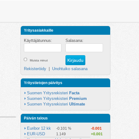
Yritysasiakkaille
Käyttäjätunnus:
Salasana:
Muista minut
Rekisteröidy
|
Unohtuiko salasana
Yritystietojen päivitys
Suomen Yritysrekisteri 
Facta
Suomen Yritysrekisteri 
Premium
Suomen Yritysrekisteri 
Ultimate
Päivän talous
Euribor 12 kk
-0.101 %
-0.001
EUR-USD
1.149
+0.001