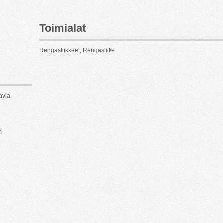
Toimialat
Rengasliikkeet, Rengasliike
avia
m