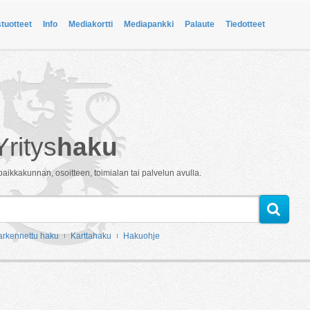
stuotteet
Info
Mediakortti
Mediapankki
Palaute
Tiedotteet
Yritys
haku
paikkakunnan, osoitteen, toimialan tai palvelun avulla.
arkennettu haku
Karttahaku
Hakuohje