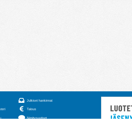
Julkiset hankinnat
steri
Talous
u
Nimitysuutiset