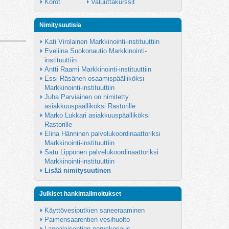
Korot
Valuuttakurssit
Nimitysuutisia
Kati Virolainen Markkinointi-instituuttiin
Eveliina Suokonautio Markkinointi-
instituuttiin
Antti Raami Markkinointi-instituuttiin
Essi Räsänen osaamispäälliköksi 
Markkinointi-instituuttiin
Juha Parviainen on nimitetty 
asiakkuuspäälliköksi Rastorille
Marko Lukkari asiakkuuspäälliköksi 
Rastorille
Elina Hänninen palvelukoordinaattoriksi 
Markkinointi-instituuttiin
Satu Lipponen palvelukoordinaattoriksi 
Markkinointi-instituuttiin
Lisää nimitysuutinen
Julkiset hankintailmoitukset
Käyttövesiputkien saneeraaminen
Paimensaarentien vesihuolto
Lappalaisentien peruskorjaus