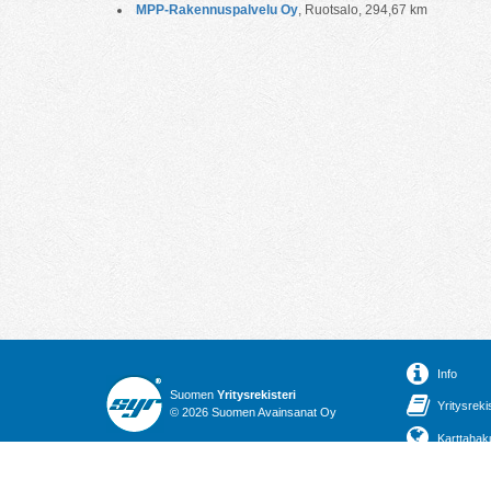
MPP-Rakennuspalvelu Oy
, Ruotsalo, 294,67 km
Info
Suomen
Yritysrekisteri
Yritysreki
© 2026 Suomen Avainsanat Oy
Karttahak