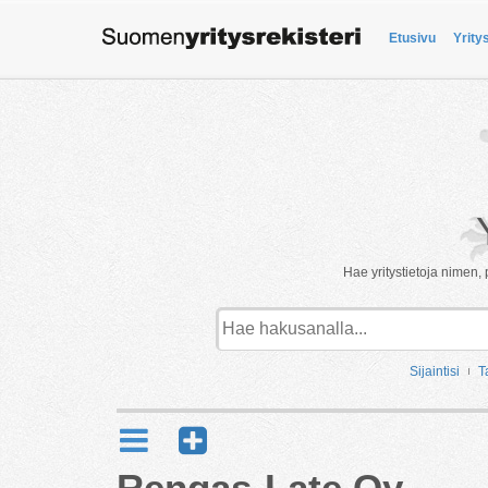
Etusivu
Yrity
Hae yritystietoja nimen, 
Sijaintisi
T
Rengas-Late Oy