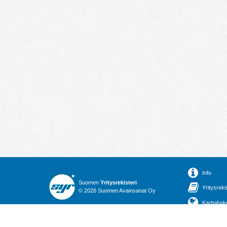
Info
Suomen
Yritysrekisteri
Yritysreki
© 2026 Suomen Avainsanat Oy
Karttahak