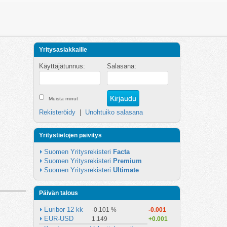
Yritysasiakkaille
Käyttäjätunnus:
Salasana:
Muista minut
Rekisteröidy
|
Unohtuiko salasana
Yritystietojen päivitys
Suomen Yritysrekisteri 
Facta
Suomen Yritysrekisteri 
Premium
Suomen Yritysrekisteri 
Ultimate
Päivän talous
Euribor 12 kk
-0.101 %
-0.001
EUR-USD
1.149
+0.001