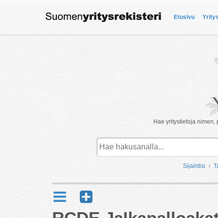
Etusivu
Yrity
Hae yritystietoja nimen, 
Sijaintisi
T
RCDE JaIkapalloaka