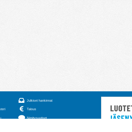
Julkiset hankinnat
steri
Talous
u
Nimitysuutiset