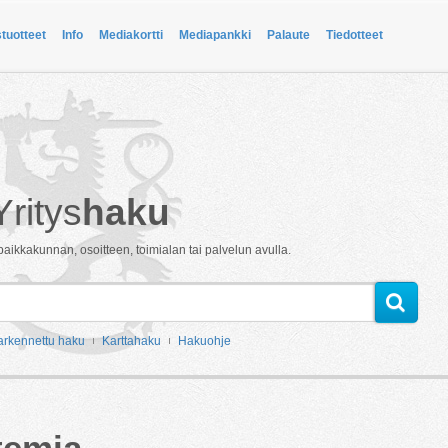
stuotteet
Info
Mediakortti
Mediapankki
Palaute
Tiedotteet
Yritys
haku
paikkakunnan, osoitteen, toimialan tai palvelun avulla.
arkennettu haku
Karttahaku
Hakuohje
temia