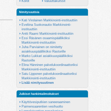
Korot
Valuuttakurssit
Nimitysuutisia
Kati Virolainen Markkinointi-instituuttiin
Eveliina Suokonautio Markkinointi-
instituuttiin
Antti Raami Markkinointi-instituuttiin
Essi Räsänen osaamispäälliköksi 
Markkinointi-instituuttiin
Juha Parviainen on nimitetty 
asiakkuuspäälliköksi Rastorille
Marko Lukkari asiakkuuspäälliköksi 
Rastorille
Elina Hänninen palvelukoordinaattoriksi 
Markkinointi-instituuttiin
Satu Lipponen palvelukoordinaattoriksi 
Markkinointi-instituuttiin
Lisää nimitysuutinen
Julkiset hankintailmoitukset
Käyttövesiputkien saneeraaminen
Paimensaarentien vesihuolto
Lappalaisentien peruskorjaus