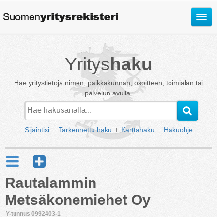
Avaa
valik
Yritys
haku
Hae yritystietoja nimen, paikkakunnan, osoitteen, toimialan tai
palvelun avulla.
Sijaintisi
Tarkennettu haku
Karttahaku
Hakuohje
Rautalammin
Metsäkonemiehet Oy
Y-tunnus 0992403-1