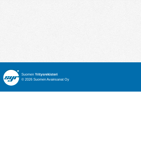
Suomen
Yritysrekisteri
© 2026 Suomen Avainsanat Oy
Info
Julkiset hankinnat
Yritysrekisteri
Talous
Karttahaku
Nimitysuutiset