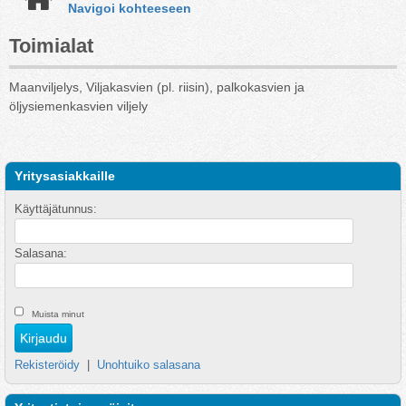
Navigoi kohteeseen
Toimialat
Maanviljelys, Viljakasvien (pl. riisin), palkokasvien ja
öljysiemenkasvien viljely
Yritysasiakkaille
Käyttäjätunnus:
Salasana:
Muista minut
Rekisteröidy
|
Unohtuiko salasana