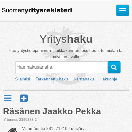
Avaa
valik
Yritys
haku
Hae yritystietoja nimen, paikkakunnan, osoitteen, toimialan tai
palvelun avulla.
Sijaintisi
Tarkennettu haku
Karttahaku
Hakuohje
Räsänen Jaakko Pekka
Y-tunnus 2390283-2
Viitamäentie 281, 71210 Tuusjärvi