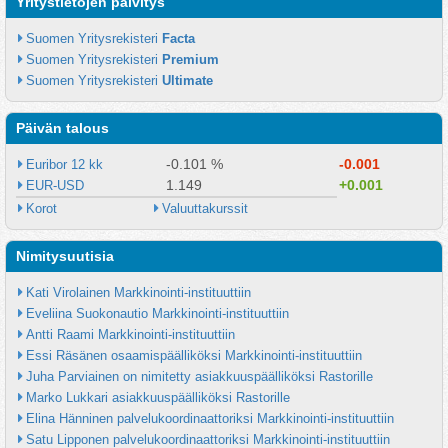
Yritystietojen päivitys
Suomen Yritysrekisteri 
Facta
Suomen Yritysrekisteri 
Premium
Suomen Yritysrekisteri 
Ultimate
Päivän talous
-0.101 %
-0.001
Euribor 12 kk
1.149
+0.001
EUR-USD
Korot
Valuuttakurssit
Nimitysuutisia
Kati Virolainen Markkinointi-instituuttiin
Eveliina Suokonautio Markkinointi-instituuttiin
Antti Raami Markkinointi-instituuttiin
Essi Räsänen osaamispäälliköksi Markkinointi-instituuttiin
Juha Parviainen on nimitetty asiakkuuspäälliköksi Rastorille
Marko Lukkari asiakkuuspäälliköksi Rastorille
Elina Hänninen palvelukoordinaattoriksi Markkinointi-instituuttiin
Satu Lipponen palvelukoordinaattoriksi Markkinointi-instituuttiin