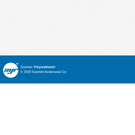
Suomen
Yritysrekisteri
© 2026 Suomen Avainsanat Oy
Info
Julkiset hankinnat
Yritysrekisteri
Talous
Karttahaku
Nimitysuutiset