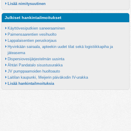
Lisää nimitysuutinen
Julkiset hankintailmoitukset
Käyttövesiputkien saneeraaminen
Paimensaarentien vesihuolto
Lappalaisentien peruskorjaus
Hyvinkään sairaala, apteekin uudet tilat sekä logistiikkapiha ja 
jäteasema
Dispersiovesijärjestelmän uusinta
Ähtäri Pandatalo sisustusurakka
JV pumppaamoiden huoltoauto
Laitilan kaupunki, Meijerin päiväkodin IV-urakka
Lisää hankintailmoituksia