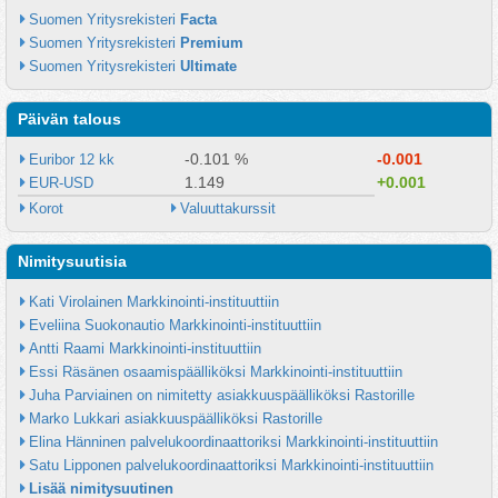
Suomen Yritysrekisteri 
Facta
Suomen Yritysrekisteri 
Premium
Suomen Yritysrekisteri 
Ultimate
Päivän talous
-0.101 %
-0.001
Euribor 12 kk
1.149
+0.001
EUR-USD
Korot
Valuuttakurssit
Nimitysuutisia
Kati Virolainen Markkinointi-instituuttiin
Eveliina Suokonautio Markkinointi-instituuttiin
Antti Raami Markkinointi-instituuttiin
Essi Räsänen osaamispäälliköksi Markkinointi-instituuttiin
Juha Parviainen on nimitetty asiakkuuspäälliköksi Rastorille
Marko Lukkari asiakkuuspäälliköksi Rastorille
Elina Hänninen palvelukoordinaattoriksi Markkinointi-instituuttiin
Satu Lipponen palvelukoordinaattoriksi Markkinointi-instituuttiin
Lisää nimitysuutinen