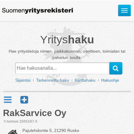
Avaa
valik
Yritys
haku
Hae yritystietoja nimen, paikkakunnan, osoitteen, toimialan tai
palvelun avulla.
Sijaintisi
Tarkennettu haku
Karttahaku
Hakuohje
RakSarvice Oy
Y-tunnus 2505187-5
Pajulehdontie 5, 21290 Rusko