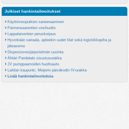
Julkiset hankintailmoitukset
Käyttövesiputkien saneeraaminen
Paimensaarentien vesihuolto
Lappalaisentien peruskorjaus
Hyvinkään sairaala, apteekin uudet tilat sekä logistiikkapiha ja 
jäteasema
Dispersiovesijärjestelmän uusinta
Ähtäri Pandatalo sisustusurakka
JV pumppaamoiden huoltoauto
Laitilan kaupunki, Meijerin päiväkodin IV-urakka
Lisää hankintailmoituksia