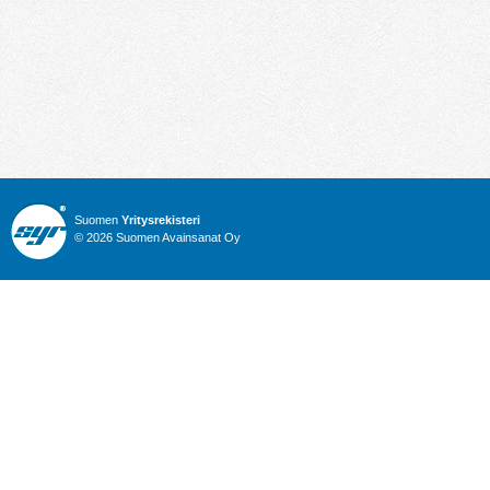
Suomen
Yritysrekisteri
© 2026 Suomen Avainsanat Oy
Info
Julkiset hankinnat
Yritysrekisteri
Talous
Karttahaku
Nimitysuutiset