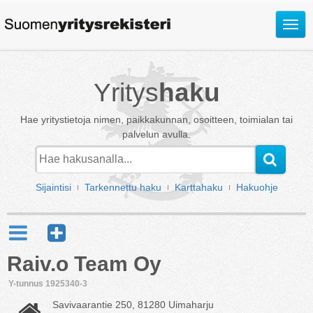
Avaa
valik
Yritys
haku
Hae yritystietoja nimen, paikkakunnan, osoitteen, toimialan tai
palvelun avulla.
Sijaintisi
Tarkennettu haku
Karttahaku
Hakuohje
Raiv.o Team Oy
Y-tunnus 1925340-3
Savivaarantie 250, 81280 Uimaharju