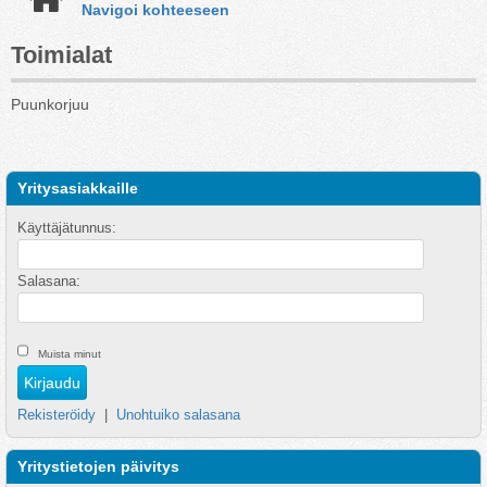
Navigoi kohteeseen
Toimialat
Puunkorjuu
Yritysasiakkaille
Käyttäjätunnus:
Salasana:
Muista minut
Rekisteröidy
|
Unohtuiko salasana
Yritystietojen päivitys