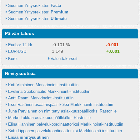
Suomen Yritysrekisteri 
Facta
Suomen Yritysrekisteri 
Premium
Suomen Yritysrekisteri 
Ultimate
Päivän talous
-0.101 %
-0.001
Euribor 12 kk
1.149
+0.001
EUR-USD
Korot
Valuuttakurssit
Nimitysuutisia
Kati Virolainen Markkinointi-instituuttiin
Eveliina Suokonautio Markkinointi-instituuttiin
Antti Raami Markkinointi-instituuttiin
Essi Räsänen osaamispäälliköksi Markkinointi-instituuttiin
Juha Parviainen on nimitetty asiakkuuspäälliköksi Rastorille
Marko Lukkari asiakkuuspäälliköksi Rastorille
Elina Hänninen palvelukoordinaattoriksi Markkinointi-instituuttiin
Satu Lipponen palvelukoordinaattoriksi Markkinointi-instituuttiin
Lisää nimitysuutinen