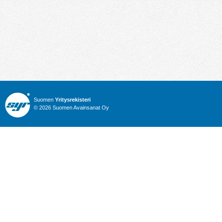
Suomen
Yritysrekisteri
© 2026 Suomen Avainsanat Oy
Info
Julkiset hankinnat
Yritysrekisteri
Talous
Karttahaku
Nimitysuutiset