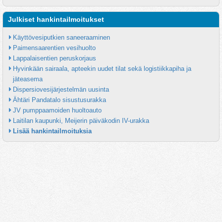
Julkiset hankintailmoitukset
Käyttövesiputkien saneeraaminen
Paimensaarentien vesihuolto
Lappalaisentien peruskorjaus
Hyvinkään sairaala, apteekin uudet tilat sekä logistiikkapiha ja 
jäteasema
Dispersiovesijärjestelmän uusinta
Ähtäri Pandatalo sisustusurakka
JV pumppaamoiden huoltoauto
Laitilan kaupunki, Meijerin päiväkodin IV-urakka
Lisää hankintailmoituksia