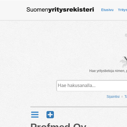
Etusivu
Yrity
Hae yritystietoja nimen, 
Sijaintisi
T
Profmed Oy