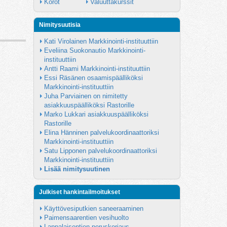
Korot
Valuuttakurssit
Nimitysuutisia
Kati Virolainen Markkinointi-instituuttiin
Eveliina Suokonautio Markkinointi-
instituuttiin
Antti Raami Markkinointi-instituuttiin
Essi Räsänen osaamispäälliköksi 
Markkinointi-instituuttiin
Juha Parviainen on nimitetty 
asiakkuuspäälliköksi Rastorille
Marko Lukkari asiakkuuspäälliköksi 
Rastorille
Elina Hänninen palvelukoordinaattoriksi 
Markkinointi-instituuttiin
Satu Lipponen palvelukoordinaattoriksi 
Markkinointi-instituuttiin
Lisää nimitysuutinen
Julkiset hankintailmoitukset
Käyttövesiputkien saneeraaminen
Paimensaarentien vesihuolto
Lappalaisentien peruskorjaus