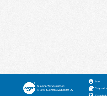
Info
Suomen
Yritysrekisteri
Yritysreki
© 2026 Suomen Avainsanat Oy
Karttahak