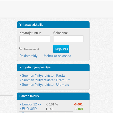
Yritysasiakkaille
Käyttäjätunnus:
Salasana:
Muista minut
Rekisteröidy
|
Unohtuiko salasana
Yritystietojen päivitys
Suomen Yritysrekisteri 
Facta
Suomen Yritysrekisteri 
Premium
Suomen Yritysrekisteri 
Ultimate
Päivän talous
Euribor 12 kk
-0.101 %
-0.001
EUR-USD
1.149
+0.001