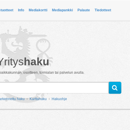
stuotteet
Info
Mediakortti
Mediapankki
Palaute
Tiedotteet
Yritys
haku
paikkakunnan, osoitteen, toimialan tai palvelun avulla.
arkennettu haku
Karttahaku
Hakuohje