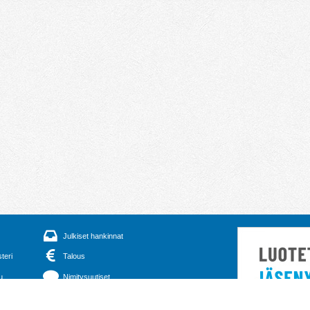
Julkiset hankinnat
steri
Talous
u
Nimitysuutiset