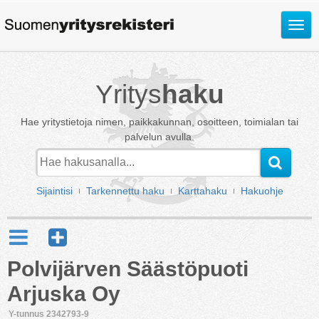
Avaa
valik
Yritys
haku
Hae yritystietoja nimen, paikkakunnan, osoitteen, toimialan tai
palvelun avulla.
Sijaintisi
Tarkennettu haku
Karttahaku
Hakuohje
Polvijärven Säästöpuoti
Arjuska Oy
Y-tunnus 2342793-9