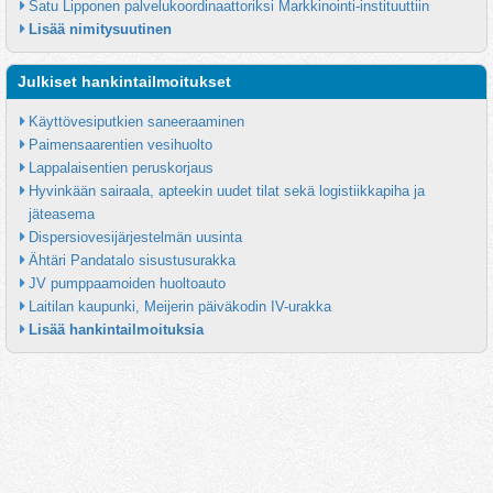
Satu Lipponen palvelukoordinaattoriksi Markkinointi-instituuttiin
Lisää nimitysuutinen
Julkiset hankintailmoitukset
Käyttövesiputkien saneeraaminen
Paimensaarentien vesihuolto
Lappalaisentien peruskorjaus
Hyvinkään sairaala, apteekin uudet tilat sekä logistiikkapiha ja 
jäteasema
Dispersiovesijärjestelmän uusinta
Ähtäri Pandatalo sisustusurakka
JV pumppaamoiden huoltoauto
Laitilan kaupunki, Meijerin päiväkodin IV-urakka
Lisää hankintailmoituksia