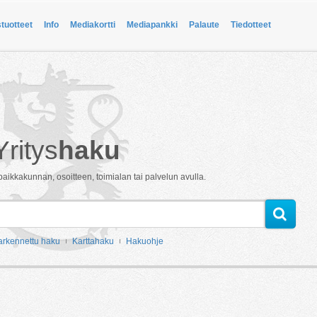
stuotteet
Info
Mediakortti
Mediapankki
Palaute
Tiedotteet
Yritys
haku
paikkakunnan, osoitteen, toimialan tai palvelun avulla.
arkennettu haku
Karttahaku
Hakuohje