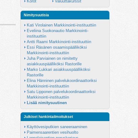
Korot
Valuuttakurssit
Nimitysuutisia
Kati Virolainen Markkinointi-instituuttiin
Eveliina Suokonautio Markkinointi-
instituuttiin
Antti Raami Markkinointi-instituuttiin
Essi Räsänen osaamispäälliköksi 
Markkinointi-instituuttiin
Juha Parviainen on nimitetty 
asiakkuuspäälliköksi Rastorille
Marko Lukkari asiakkuuspäälliköksi 
Rastorille
Elina Hänninen palvelukoordinaattoriksi 
Markkinointi-instituuttiin
Satu Lipponen palvelukoordinaattoriksi 
Markkinointi-instituuttiin
Lisää nimitysuutinen
Julkiset hankintailmoitukset
Käyttövesiputkien saneeraaminen
Paimensaarentien vesihuolto
Lappalaisentien peruskorjaus