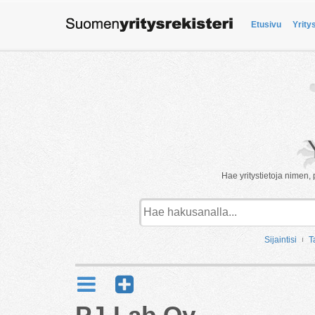
Etusivu
Yrity
Hae yritystietoja nimen, 
Sijaintisi
T
PJ-Lab Oy