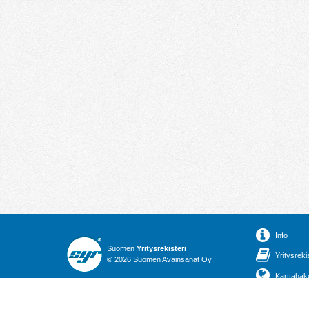
Info
Suomen
Yritysrekisteri
Yritysreki
© 2026 Suomen Avainsanat Oy
Karttahak