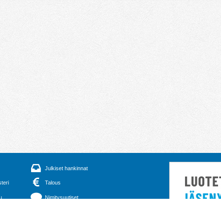
Julkiset hankinnat
steri
Talous
u
Nimitysuutiset