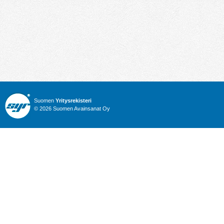
Suomen
Yritysrekisteri
© 2026 Suomen Avainsanat Oy
Info
Julkiset hankinnat
Yritysrekisteri
Talous
Karttahaku
Nimitysuutiset