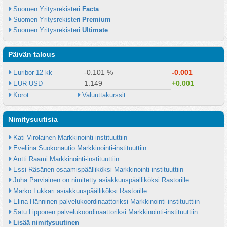
Suomen Yritysrekisteri 
Facta
Suomen Yritysrekisteri 
Premium
Suomen Yritysrekisteri 
Ultimate
Päivän talous
-0.101 %
-0.001
Euribor 12 kk
1.149
+0.001
EUR-USD
Korot
Valuuttakurssit
Nimitysuutisia
Kati Virolainen Markkinointi-instituuttiin
Eveliina Suokonautio Markkinointi-instituuttiin
Antti Raami Markkinointi-instituuttiin
Essi Räsänen osaamispäälliköksi Markkinointi-instituuttiin
Juha Parviainen on nimitetty asiakkuuspäälliköksi Rastorille
Marko Lukkari asiakkuuspäälliköksi Rastorille
Elina Hänninen palvelukoordinaattoriksi Markkinointi-instituuttiin
Satu Lipponen palvelukoordinaattoriksi Markkinointi-instituuttiin
Lisää nimitysuutinen