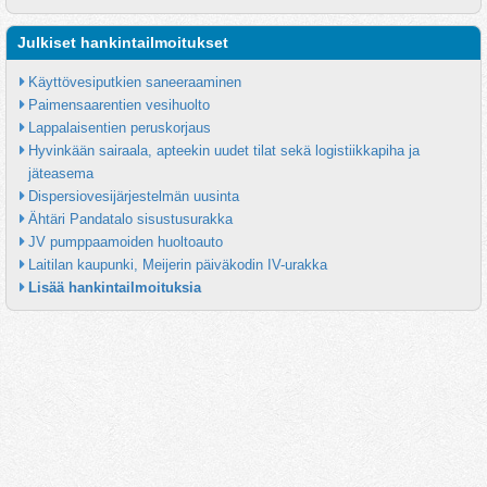
Julkiset hankintailmoitukset
Käyttövesiputkien saneeraaminen
Paimensaarentien vesihuolto
Lappalaisentien peruskorjaus
Hyvinkään sairaala, apteekin uudet tilat sekä logistiikkapiha ja 
jäteasema
Dispersiovesijärjestelmän uusinta
Ähtäri Pandatalo sisustusurakka
JV pumppaamoiden huoltoauto
Laitilan kaupunki, Meijerin päiväkodin IV-urakka
Lisää hankintailmoituksia