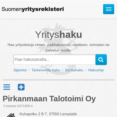
Avaa
valik
Yritys
haku
Hae yritystietoja nimen, paikkakunnan, osoitteen, toimialan tai
palvelun avulla.
Sijaintisi
Tarkennettu haku
Karttahaku
Hakuohje
Pirkanmaan Talotoimi Oy
Y-tunnus 2471269-4
Kuhapolku 2 B 7, 37550 Lempäälä