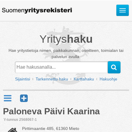
Avaa
valik
Yritys
haku
Hae yritystietoja nimen, paikkakunnan, osoitteen, toimialan tai
palvelun avulla.
Sijaintisi
Tarkennettu haku
Karttahaku
Hakuohje
Paloneva Päivi Kaarina
Y-tunnus 2568067-1
Pirttimaantie 485, 61360 Mieto