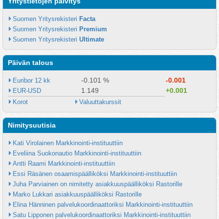
Yritystietojen päivitys
Suomen Yritysrekisteri 
Facta
Suomen Yritysrekisteri 
Premium
Suomen Yritysrekisteri 
Ultimate
Päivän talous
-0.101 %
-0.001
Euribor 12 kk
1.149
+0.001
EUR-USD
Korot
Valuuttakurssit
Nimitysuutisia
Kati Virolainen Markkinointi-instituuttiin
Eveliina Suokonautio Markkinointi-instituuttiin
Antti Raami Markkinointi-instituuttiin
Essi Räsänen osaamispäälliköksi Markkinointi-instituuttiin
Juha Parviainen on nimitetty asiakkuuspäälliköksi Rastorille
Marko Lukkari asiakkuuspäälliköksi Rastorille
Elina Hänninen palvelukoordinaattoriksi Markkinointi-instituuttiin
Satu Lipponen palvelukoordinaattoriksi Markkinointi-instituuttiin