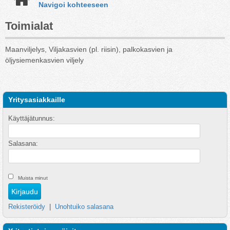
Navigoi kohteeseen
Toimialat
Maanviljelys, Viljakasvien (pl. riisin), palkokasvien ja
öljysiemenkasvien viljely
Yritysasiakkaille
Käyttäjätunnus:
Salasana:
Muista minut
Rekisteröidy
|
Unohtuiko salasana