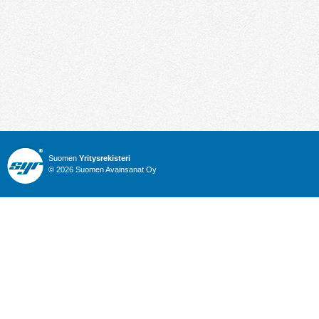
Suomen
Yritysrekisteri
© 2026 Suomen Avainsanat Oy
Info
Julkiset hankinnat
Yritysrekisteri
Talous
Karttahaku
Nimitysuutiset