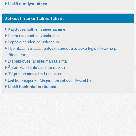
Lisää nimitysuutinen
Julkiset hankintailmoitukset
Käyttövesiputkien saneeraaminen
Paimensaarentien vesihuolto
Lappalaisentien peruskorjaus
Hyvinkään sairaala, apteekin uudet tilat sekä logistiikkapiha ja 
jäteasema
Dispersiovesijärjestelmän uusinta
Ähtäri Pandatalo sisustusurakka
JV pumppaamoiden huoltoauto
Laitilan kaupunki, Meijerin päiväkodin IV-urakka
Lisää hankintailmoituksia