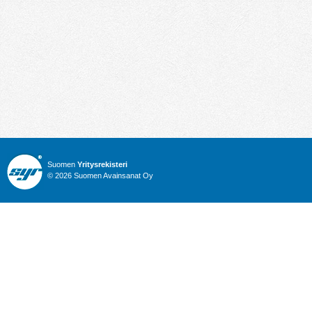
Suomen
Yritysrekisteri
© 2026 Suomen Avainsanat Oy
Info
Julkiset hankinnat
Yritysrekisteri
Talous
Karttahaku
Nimitysuutiset