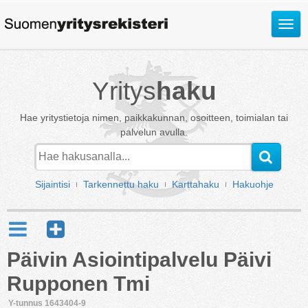
Avaa
valik
Yritys
haku
Hae yritystietoja nimen, paikkakunnan, osoitteen, toimialan tai
palvelun avulla.
Sijaintisi
Tarkennettu haku
Karttahaku
Hakuohje
Päivin Asiointipalvelu Päivi
Rupponen Tmi
Y-tunnus 1643404-9