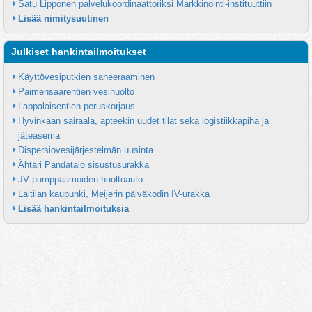
Satu Lipponen palvelukoordinaattoriksi Markkinointi-instituuttiin
Lisää nimitysuutinen
Julkiset hankintailmoitukset
Käyttövesiputkien saneeraaminen
Paimensaarentien vesihuolto
Lappalaisentien peruskorjaus
Hyvinkään sairaala, apteekin uudet tilat sekä logistiikkapiha ja 
jäteasema
Dispersiovesijärjestelmän uusinta
Ähtäri Pandatalo sisustusurakka
JV pumppaamoiden huoltoauto
Laitilan kaupunki, Meijerin päiväkodin IV-urakka
Lisää hankintailmoituksia