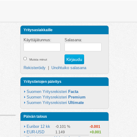
Yritysasiakkaille
Käyttäjätunnus:
Salasana:
Muista minut
Rekisteröidy
|
Unohtuiko salasana
Yritystietojen päivitys
Suomen Yritysrekisteri 
Facta
Suomen Yritysrekisteri 
Premium
Suomen Yritysrekisteri 
Ultimate
Päivän talous
Euribor 12 kk
-0.101 %
-0.001
EUR-USD
1.149
+0.001