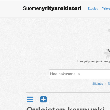
Etusivu
Yrity
Hae yritystietoja nimen, 
Sijaintisi
T
Oulaisten kaupunki