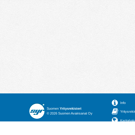
Info
Suomen
Yritysrekisteri
Yritysreki
© 2026 Suomen Avainsanat Oy
Karttahak