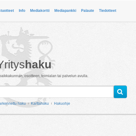
stuotteet
Info
Mediakortti
Mediapankki
Palaute
Tiedotteet
Yritys
haku
paikkakunnan, osoitteen, toimialan tai palvelun avulla.
arkennettu haku
Karttahaku
Hakuohje