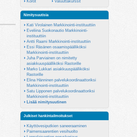
Korot
Valuuttakurssit
Nimitysuutisia
Kati Virolainen Markkinointi-instituuttiin
Eveliina Suokonautio Markkinointi-
instituuttiin
Antti Raami Markkinointi-instituuttiin
Essi Räsänen osaamispäälliköksi 
Markkinointi-instituuttiin
Juha Parviainen on nimitetty 
asiakkuuspäälliköksi Rastorille
Marko Lukkari asiakkuuspäälliköksi 
Rastorille
Elina Hänninen palvelukoordinaattoriksi 
Markkinointi-instituuttiin
Satu Lipponen palvelukoordinaattoriksi 
Markkinointi-instituuttiin
Lisää nimitysuutinen
Julkiset hankintailmoitukset
Käyttövesiputkien saneeraaminen
Paimensaarentien vesihuolto
Lappalaisentien peruskorjaus