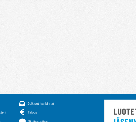
Julkiset hankinnat
steri
Talous
u
Nimitysuutiset