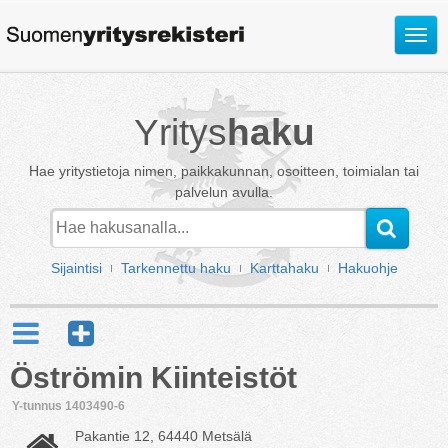
Avaa
valik
Yritys
haku
Hae yritystietoja nimen, paikkakunnan, osoitteen, toimialan tai
palvelun avulla.
Sijaintisi
Tarkennettu haku
Karttahaku
Hakuohje
Öströmin Kiinteistöt
Y-tunnus 1403490-6
Pakantie 12, 64440 Metsälä