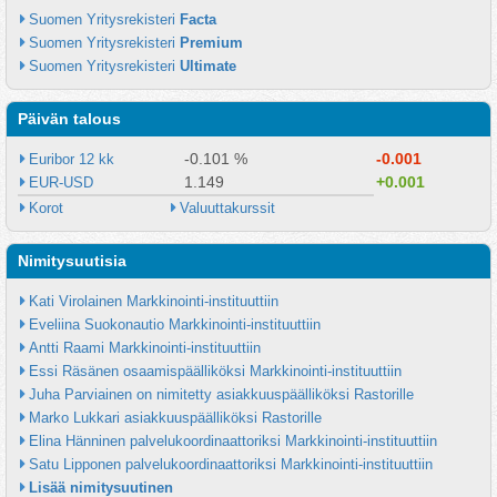
Suomen Yritysrekisteri 
Facta
Suomen Yritysrekisteri 
Premium
Suomen Yritysrekisteri 
Ultimate
Päivän talous
-0.101 %
-0.001
Euribor 12 kk
1.149
+0.001
EUR-USD
Korot
Valuuttakurssit
Nimitysuutisia
Kati Virolainen Markkinointi-instituuttiin
Eveliina Suokonautio Markkinointi-instituuttiin
Antti Raami Markkinointi-instituuttiin
Essi Räsänen osaamispäälliköksi Markkinointi-instituuttiin
Juha Parviainen on nimitetty asiakkuuspäälliköksi Rastorille
Marko Lukkari asiakkuuspäälliköksi Rastorille
Elina Hänninen palvelukoordinaattoriksi Markkinointi-instituuttiin
Satu Lipponen palvelukoordinaattoriksi Markkinointi-instituuttiin
Lisää nimitysuutinen