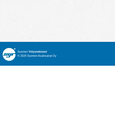
Suomen
Yritysrekisteri
© 2026 Suomen Avainsanat Oy
Info
Julkiset hankinnat
Yritysrekisteri
Talous
Karttahaku
Nimitysuutiset