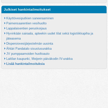
Julkiset hankintailmoitukset
Käyttövesiputkien saneeraaminen
Paimensaarentien vesihuolto
Lappalaisentien peruskorjaus
Hyvinkään sairaala, apteekin uudet tilat sekä logistiikkapiha ja 
jäteasema
Dispersiovesijärjestelmän uusinta
Ähtäri Pandatalo sisustusurakka
JV pumppaamoiden huoltoauto
Laitilan kaupunki, Meijerin päiväkodin IV-urakka
Lisää hankintailmoituksia