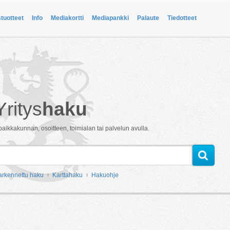
stuotteet
Info
Mediakortti
Mediapankki
Palaute
Tiedotteet
Yritys
haku
paikkakunnan, osoitteen, toimialan tai palvelun avulla.
arkennettu haku
Karttahaku
Hakuohje