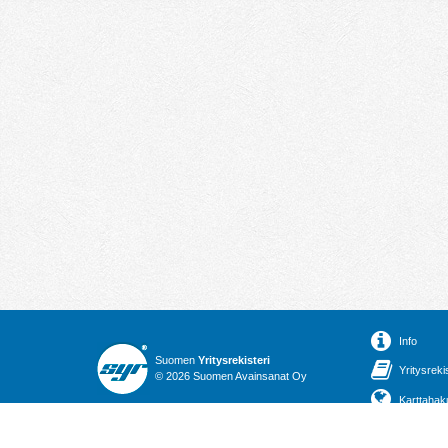
Info
Suomen
Yritysrekisteri
Yritysreki
© 2026 Suomen Avainsanat Oy
Karttahak