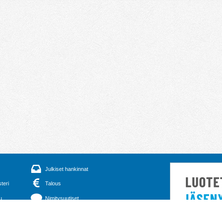
Julkiset hankinnat
steri
Talous
u
Nimitysuutiset