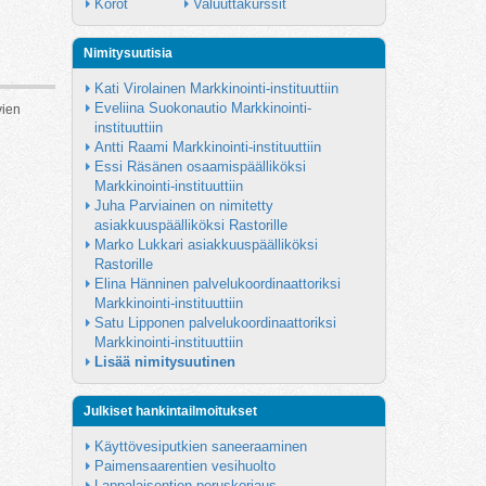
Korot
Valuuttakurssit
Nimitysuutisia
Kati Virolainen Markkinointi-instituuttiin
Eveliina Suokonautio Markkinointi-
vien
instituuttiin
Antti Raami Markkinointi-instituuttiin
Essi Räsänen osaamispäälliköksi 
Markkinointi-instituuttiin
Juha Parviainen on nimitetty 
asiakkuuspäälliköksi Rastorille
Marko Lukkari asiakkuuspäälliköksi 
Rastorille
Elina Hänninen palvelukoordinaattoriksi 
Markkinointi-instituuttiin
Satu Lipponen palvelukoordinaattoriksi 
Markkinointi-instituuttiin
Lisää nimitysuutinen
Julkiset hankintailmoitukset
Käyttövesiputkien saneeraaminen
Paimensaarentien vesihuolto
Lappalaisentien peruskorjaus