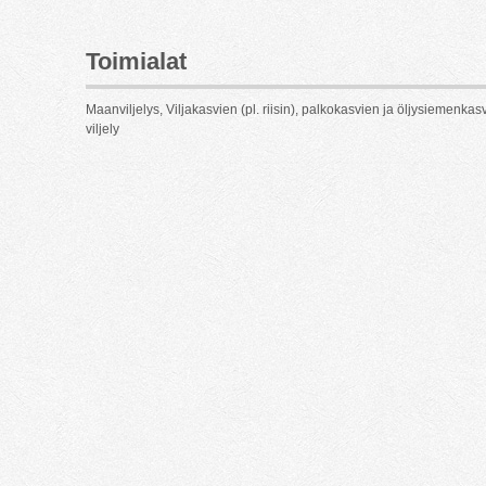
Toimialat
Maanviljelys, Viljakasvien (pl. riisin), palkokasvien ja öljysiemenkas
viljely