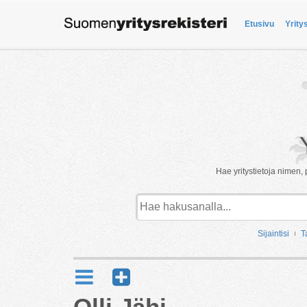
Etusivu
Yrity
Hae yritystietoja nimen, 
Sijaintisi
T
Olli Jähi