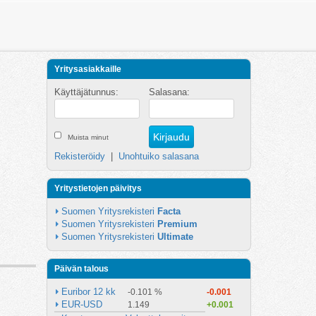
Yritysasiakkaille
Käyttäjätunnus:
Salasana:
Muista minut
Rekisteröidy
|
Unohtuiko salasana
Yritystietojen päivitys
Suomen Yritysrekisteri 
Facta
Suomen Yritysrekisteri 
Premium
Suomen Yritysrekisteri 
Ultimate
Päivän talous
Euribor 12 kk
-0.101 %
-0.001
EUR-USD
1.149
+0.001