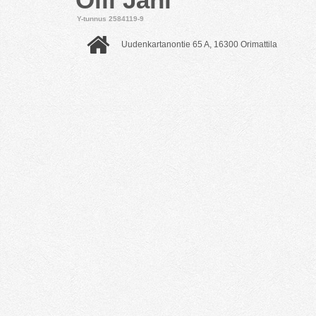
Y-tunnus 2584119-9
Uudenkartanontie 65 A, 16300 Orimattila