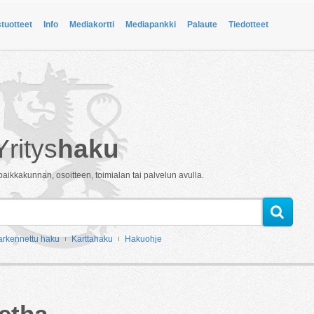
stuotteet
Info
Mediakortti
Mediapankki
Palaute
Tiedotteet
Yritys
haku
paikkakunnan, osoitteen, toimialan tai palvelun avulla.
arkennettu haku
Karttahaku
Hakuohje
etha