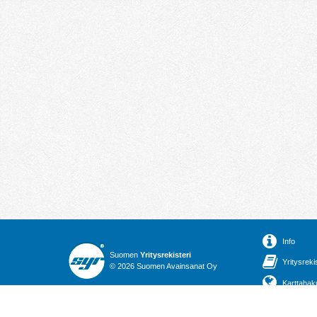
Info
Suomen
Yritysrekisteri
Yritysreki
© 2026 Suomen Avainsanat Oy
Karttahak