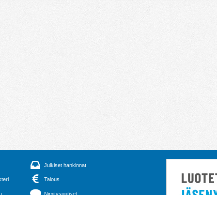
Julkiset hankinnat
steri
Talous
u
Nimitysuutiset