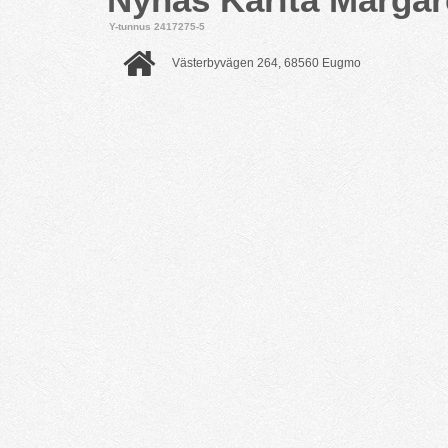
Y-tunnus 2417275-5
Västerbyvägen 264, 68560 Eugmo