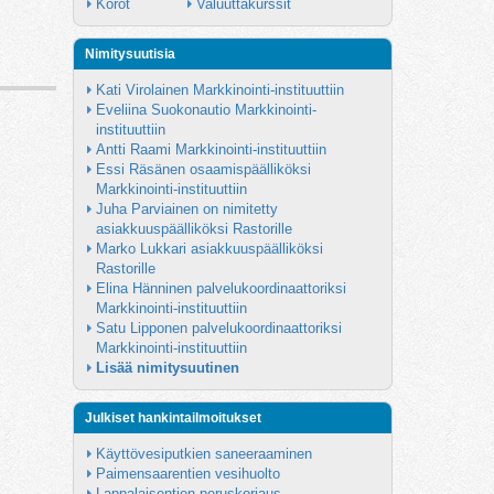
Korot
Valuuttakurssit
Nimitysuutisia
Kati Virolainen Markkinointi-instituuttiin
Eveliina Suokonautio Markkinointi-
instituuttiin
Antti Raami Markkinointi-instituuttiin
Essi Räsänen osaamispäälliköksi 
Markkinointi-instituuttiin
Juha Parviainen on nimitetty 
asiakkuuspäälliköksi Rastorille
Marko Lukkari asiakkuuspäälliköksi 
Rastorille
Elina Hänninen palvelukoordinaattoriksi 
Markkinointi-instituuttiin
Satu Lipponen palvelukoordinaattoriksi 
Markkinointi-instituuttiin
Lisää nimitysuutinen
Julkiset hankintailmoitukset
Käyttövesiputkien saneeraaminen
Paimensaarentien vesihuolto
Lappalaisentien peruskorjaus