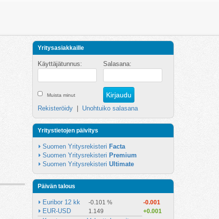
Yritysasiakkaille
Käyttäjätunnus:
Salasana:
Muista minut
Rekisteröidy
|
Unohtuiko salasana
Yritystietojen päivitys
Suomen Yritysrekisteri 
Facta
Suomen Yritysrekisteri 
Premium
Suomen Yritysrekisteri 
Ultimate
Päivän talous
Euribor 12 kk
-0.101 %
-0.001
EUR-USD
1.149
+0.001