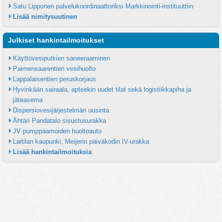
Satu Lipponen palvelukoordinaattoriksi Markkinointi-instituuttiin
Lisää nimitysuutinen
Julkiset hankintailmoitukset
Käyttövesiputkien saneeraaminen
Paimensaarentien vesihuolto
Lappalaisentien peruskorjaus
Hyvinkään sairaala, apteekin uudet tilat sekä logistiikkapiha ja 
jäteasema
Dispersiovesijärjestelmän uusinta
Ähtäri Pandatalo sisustusurakka
JV pumppaamoiden huoltoauto
Laitilan kaupunki, Meijerin päiväkodin IV-urakka
Lisää hankintailmoituksia