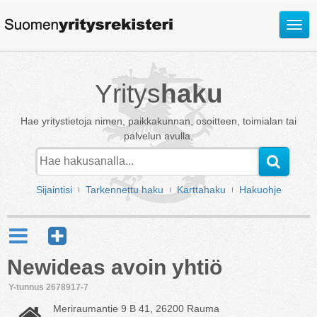
Avaa
valik
Yritys
haku
Hae yritystietoja nimen, paikkakunnan, osoitteen, toimialan tai
palvelun avulla.
Sijaintisi
Tarkennettu haku
Karttahaku
Hakuohje
Newideas avoin yhtiö
Y-tunnus 2678917-7
Meriraumantie 9 B 41, 26200 Rauma