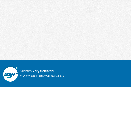
Suomen
Yritysrekisteri
© 2026 Suomen Avainsanat Oy
Info
Julkiset hankinnat
Yritysrekisteri
Talous
Karttahaku
Nimitysuutiset