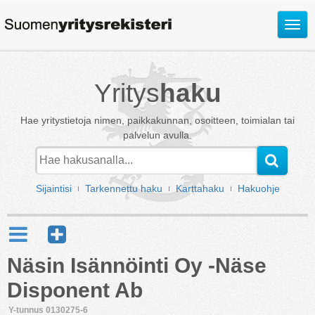
Avaa
valik
Yritys
haku
Hae yritystietoja nimen, paikkakunnan, osoitteen, toimialan tai
palvelun avulla.
Sijaintisi
Tarkennettu haku
Karttahaku
Hakuohje
Näsin Isännöinti Oy -Näse
Disponent Ab
Y-tunnus 0130275-6