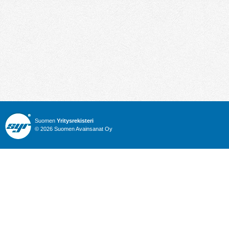
Suomen
Yritysrekisteri
© 2026 Suomen Avainsanat Oy
Info
Julkiset hankinnat
Yritysrekisteri
Talous
Karttahaku
Nimitysuutiset