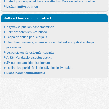
Satu Lipponen palvelukoordinaattoriksi Markkinointi-instituuttiin
Lisää nimitysuutinen
Julkiset hankintailmoitukset
Käyttövesiputkien saneeraaminen
Paimensaarentien vesihuolto
Lappalaisentien peruskorjaus
Hyvinkään sairaala, apteekin uudet tilat sekä logistiikkapiha ja 
jäteasema
Dispersiovesijärjestelmän uusinta
Ähtäri Pandatalo sisustusurakka
JV pumppaamoiden huoltoauto
Laitilan kaupunki, Meijerin päiväkodin IV-urakka
Lisää hankintailmoituksia