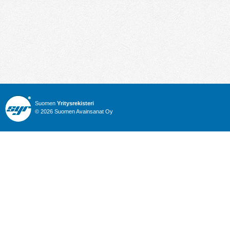
Suomen
Yritysrekisteri
© 2026 Suomen Avainsanat Oy
Info
Julkiset hankinnat
Yritysrekisteri
Talous
Karttahaku
Nimitysuutiset