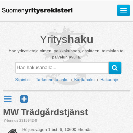
Avaa
valik
Yritys
haku
Hae yritystietoja nimen, paikkakunnan, osoitteen, toimialan tai
palvelun avulla.
Sijaintisi
Tarkennettu haku
Karttahaku
Hakuohje
MW Trädgårdstjänst
Y-tunnus 2315942-8
Höijersvägen 1 bst. 6, 10600 Ekenäs