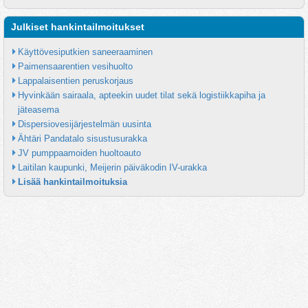
Julkiset hankintailmoitukset
Käyttövesiputkien saneeraaminen
Paimensaarentien vesihuolto
Lappalaisentien peruskorjaus
Hyvinkään sairaala, apteekin uudet tilat sekä logistiikkapiha ja 
jäteasema
Dispersiovesijärjestelmän uusinta
Ähtäri Pandatalo sisustusurakka
JV pumppaamoiden huoltoauto
Laitilan kaupunki, Meijerin päiväkodin IV-urakka
Lisää hankintailmoituksia