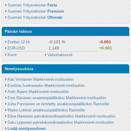
Suomen Yritysrekisteri 
Facta
Suomen Yritysrekisteri 
Premium
Suomen Yritysrekisteri 
Ultimate
Päivän talous
-0.101 %
-0.001
Euribor 12 kk
1.149
+0.001
EUR-USD
Korot
Valuuttakurssit
Nimitysuutisia
Kati Virolainen Markkinointi-instituuttiin
Eveliina Suokonautio Markkinointi-instituuttiin
Antti Raami Markkinointi-instituuttiin
Essi Räsänen osaamispäälliköksi Markkinointi-instituuttiin
Juha Parviainen on nimitetty asiakkuuspäälliköksi Rastorille
Marko Lukkari asiakkuuspäälliköksi Rastorille
Elina Hänninen palvelukoordinaattoriksi Markkinointi-instituuttiin
Satu Lipponen palvelukoordinaattoriksi Markkinointi-instituuttiin
Lisää nimitysuutinen