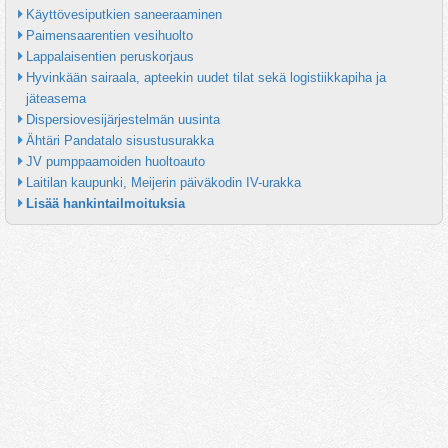
Käyttövesiputkien saneeraaminen
Paimensaarentien vesihuolto
Lappalaisentien peruskorjaus
Hyvinkään sairaala, apteekin uudet tilat sekä logistiikkapiha ja 
jäteasema
Dispersiovesijärjestelmän uusinta
Ähtäri Pandatalo sisustusurakka
JV pumppaamoiden huoltoauto
Laitilan kaupunki, Meijerin päiväkodin IV-urakka
Lisää hankintailmoituksia