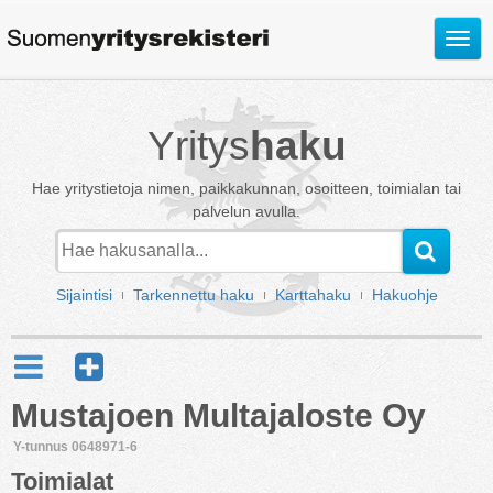
Avaa
valik
Yritys
haku
Hae yritystietoja nimen, paikkakunnan, osoitteen, toimialan tai
palvelun avulla.
Sijaintisi
Tarkennettu haku
Karttahaku
Hakuohje
Mustajoen Multajaloste Oy
Y-tunnus 0648971-6
Toimialat