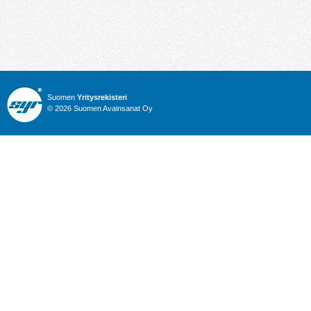
Suomen
Yritysrekisteri
© 2026 Suomen Avainsanat Oy
Info
Julkiset hankinnat
Yritysrekisteri
Talous
Karttahaku
Nimitysuutiset