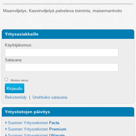
Maanviljelys, Kasvinviljelyä palveleva toiminta, maisemanhoito
Yritysasiakkaille
Käyttäjätunnus:
Salasana:
Muista minut
Rekisteröidy
|
Unohtuiko salasana
Yritystietojen päivitys
Suomen Yritysrekisteri 
Facta
Suomen Yritysrekisteri 
Premium
Suomen Yritysrekisteri 
Ultimate