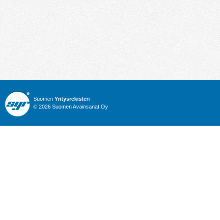
Suomen
Yritysrekisteri
© 2026 Suomen Avainsanat Oy
Info
Julkiset hankinnat
Yritysrekisteri
Talous
Karttahaku
Nimitysuutiset