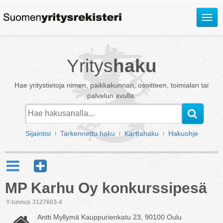
Avaa
valik
Yritys
haku
Hae yritystietoja nimen, paikkakunnan, osoitteen, toimialan tai
palvelun avulla.
Sijaintisi
Tarkennettu haku
Karttahaku
Hakuohje
MP Karhu Oy konkurssipesä
Y-tunnus 3127603-4
Antti Myllymä Kauppurienkatu 23, 90100 Oulu