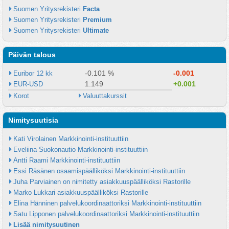
Suomen Yritysrekisteri 
Facta
Suomen Yritysrekisteri 
Premium
Suomen Yritysrekisteri 
Ultimate
Päivän talous
-0.101 %
-0.001
Euribor 12 kk
1.149
+0.001
EUR-USD
Korot
Valuuttakurssit
Nimitysuutisia
Kati Virolainen Markkinointi-instituuttiin
Eveliina Suokonautio Markkinointi-instituuttiin
Antti Raami Markkinointi-instituuttiin
Essi Räsänen osaamispäälliköksi Markkinointi-instituuttiin
Juha Parviainen on nimitetty asiakkuuspäälliköksi Rastorille
Marko Lukkari asiakkuuspäälliköksi Rastorille
Elina Hänninen palvelukoordinaattoriksi Markkinointi-instituuttiin
Satu Lipponen palvelukoordinaattoriksi Markkinointi-instituuttiin
Lisää nimitysuutinen