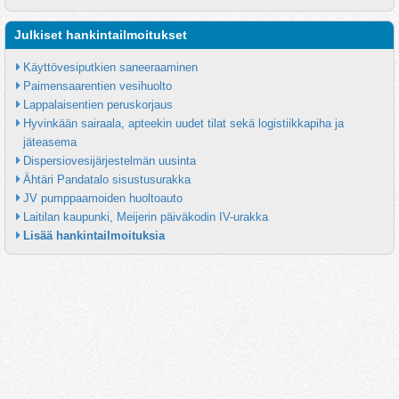
Julkiset hankintailmoitukset
Käyttövesiputkien saneeraaminen
Paimensaarentien vesihuolto
Lappalaisentien peruskorjaus
Hyvinkään sairaala, apteekin uudet tilat sekä logistiikkapiha ja 
jäteasema
Dispersiovesijärjestelmän uusinta
Ähtäri Pandatalo sisustusurakka
JV pumppaamoiden huoltoauto
Laitilan kaupunki, Meijerin päiväkodin IV-urakka
Lisää hankintailmoituksia