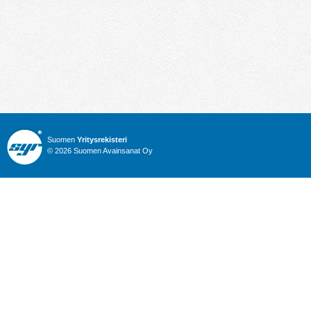
Suomen
Yritysrekisteri
© 2026 Suomen Avainsanat Oy
Info
Julkiset hankinnat
Yritysrekisteri
Talous
Karttahaku
Nimitysuutiset