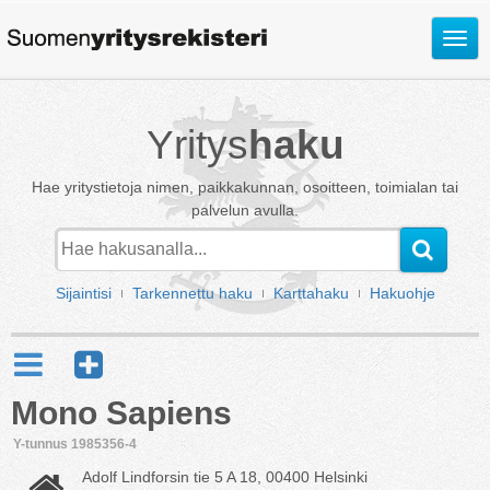
Avaa
valik
Yritys
haku
Hae yritystietoja nimen, paikkakunnan, osoitteen, toimialan tai
palvelun avulla.
Sijaintisi
Tarkennettu haku
Karttahaku
Hakuohje
Mono Sapiens
Y-tunnus 1985356-4
Adolf Lindforsin tie 5 A 18, 00400 Helsinki