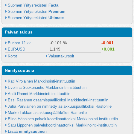
Suomen Yritysrekisteri 
Facta
Suomen Yritysrekisteri 
Premium
Suomen Yritysrekisteri 
Ultimate
Päivän talous
-0.101 %
-0.001
Euribor 12 kk
1.149
+0.001
EUR-USD
Korot
Valuuttakurssit
Nimitysuutisia
Kati Virolainen Markkinointi-instituuttiin
Eveliina Suokonautio Markkinointi-instituuttiin
Antti Raami Markkinointi-instituuttiin
Essi Räsänen osaamispäälliköksi Markkinointi-instituuttiin
Juha Parviainen on nimitetty asiakkuuspäälliköksi Rastorille
Marko Lukkari asiakkuuspäälliköksi Rastorille
Elina Hänninen palvelukoordinaattoriksi Markkinointi-instituuttiin
Satu Lipponen palvelukoordinaattoriksi Markkinointi-instituuttiin
Lisää nimitysuutinen