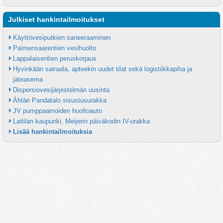
Julkiset hankintailmoitukset
Käyttövesiputkien saneeraaminen
Paimensaarentien vesihuolto
Lappalaisentien peruskorjaus
Hyvinkään sairaala, apteekin uudet tilat sekä logistiikkapiha ja 
jäteasema
Dispersiovesijärjestelmän uusinta
Ähtäri Pandatalo sisustusurakka
JV pumppaamoiden huoltoauto
Laitilan kaupunki, Meijerin päiväkodin IV-urakka
Lisää hankintailmoituksia