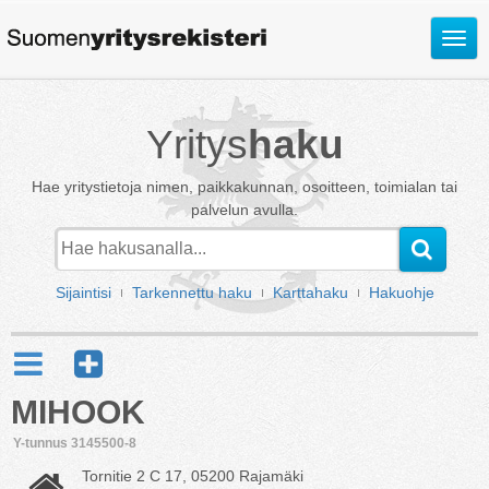
Avaa
valik
Yritys
haku
Hae yritystietoja nimen, paikkakunnan, osoitteen, toimialan tai
palvelun avulla.
Sijaintisi
Tarkennettu haku
Karttahaku
Hakuohje
MIHOOK
Y-tunnus 3145500-8
Tornitie 2 C 17, 05200 Rajamäki