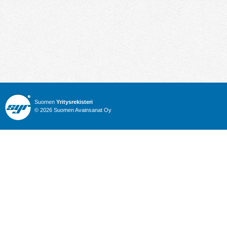
Suomen
Yritysrekisteri
© 2026 Suomen Avainsanat Oy
Info
Julkiset hankinnat
Yritysrekisteri
Talous
Karttahaku
Nimitysuutiset