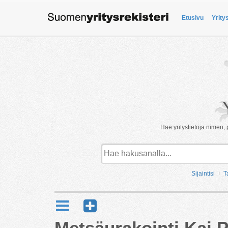
Etusivu
Yrity
Hae yritystietoja nimen, 
Sijaintisi
T
Metsäurakointi Kai P