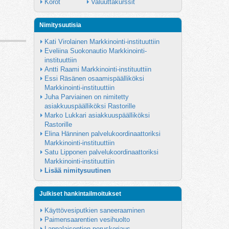
Korot
Valuuttakurssit
Nimitysuutisia
Kati Virolainen Markkinointi-instituuttiin
Eveliina Suokonautio Markkinointi-
instituuttiin
Antti Raami Markkinointi-instituuttiin
Essi Räsänen osaamispäälliköksi 
Markkinointi-instituuttiin
Juha Parviainen on nimitetty 
asiakkuuspäälliköksi Rastorille
Marko Lukkari asiakkuuspäälliköksi 
Rastorille
Elina Hänninen palvelukoordinaattoriksi 
Markkinointi-instituuttiin
Satu Lipponen palvelukoordinaattoriksi 
Markkinointi-instituuttiin
Lisää nimitysuutinen
Julkiset hankintailmoitukset
Käyttövesiputkien saneeraaminen
Paimensaarentien vesihuolto
Lappalaisentien peruskorjaus