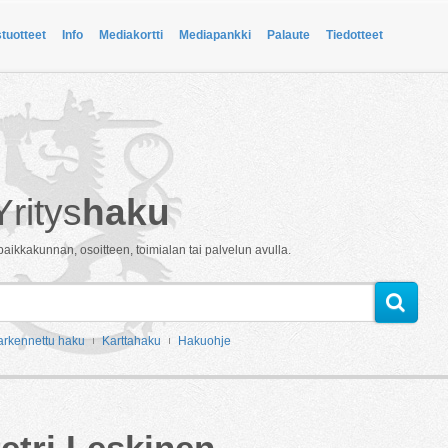
stuotteet
Info
Mediakortti
Mediapankki
Palaute
Tiedotteet
Yritys
haku
paikkakunnan, osoitteen, toimialan tai palvelun avulla.
arkennettu haku
Karttahaku
Hakuohje
etri Leskinen