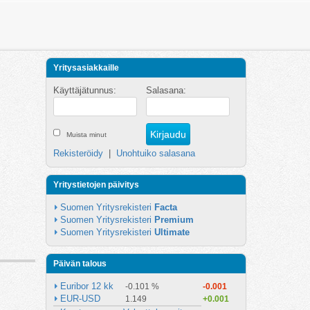
Yritysasiakkaille
Käyttäjätunnus:
Salasana:
Muista minut
Rekisteröidy
|
Unohtuiko salasana
Yritystietojen päivitys
Suomen Yritysrekisteri 
Facta
Suomen Yritysrekisteri 
Premium
Suomen Yritysrekisteri 
Ultimate
Päivän talous
Euribor 12 kk
-0.101 %
-0.001
EUR-USD
1.149
+0.001