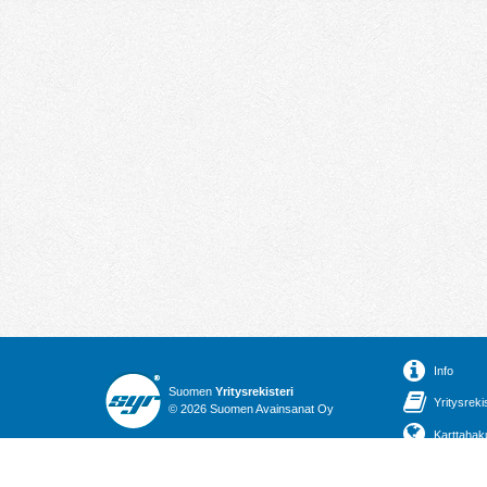
Info
Suomen
Yritysrekisteri
Yritysreki
© 2026 Suomen Avainsanat Oy
Karttahak