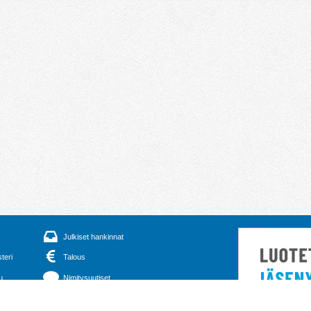
Julkiset hankinnat
steri
Talous
u
Nimitysuutiset